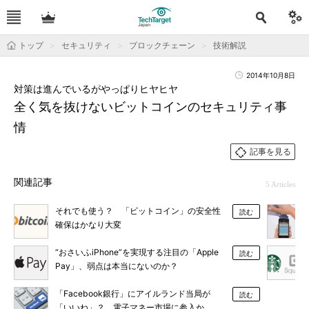
トップ
セキュリティ
ブロックチェーン
技術解説
2014年10月8日
対策は進んでいるがやっぱりヒヤヒヤ
全く気を抜けないビットコインのセキュリティ事
情
記事を見る
関連記事
5 Articles
それでも使う？ 「ビットコイン」の安全性
読む
確保はかなり大変
“おさいふiPhone”を実現する注目の「Apple
読む
Pay」、弱点は本当にないのか？
「Facebook銀行」にアイルランド当局が
読む
「いいね」？ 電子マネー市場に参入か