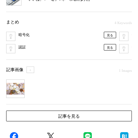
まとめ
4 Keywords
暗号化
セ
見る
認証
セ
見る
記事画像
＋
1 Images
1
記事を見る