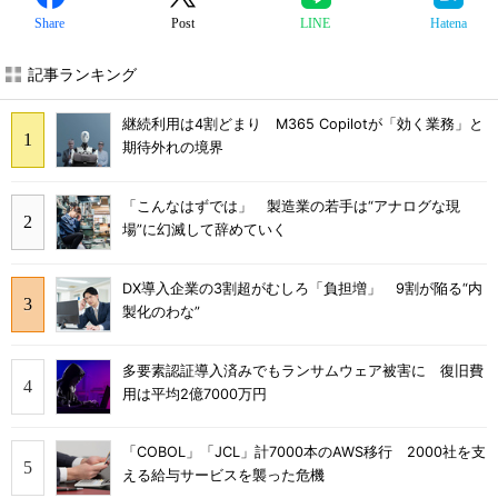
Share
Post
LINE
Hatena
記事ランキング
継続利用は4割どまり M365 Copilotが「効く業務」と
期待外れの境界
「こんなはずでは」 製造業の若手は“アナログな現
場”に幻滅して辞めていく
DX導入企業の3割超がむしろ「負担増」 9割が陥る“内
製化のわな”
多要素認証導入済みでもランサムウェア被害に 復旧費
用は平均2億7000万円
「COBOL」「JCL」計7000本のAWS移行 2000社を支
える給与サービスを襲った危機