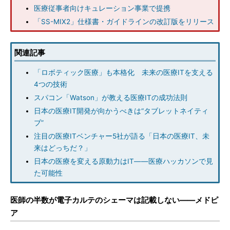
医療従事者向けキュレーション事業で提携
「SS-MIX2」仕様書・ガイドラインの改訂版をリリース
関連記事
「ロボティック医療」も本格化 未来の医療ITを支える
4つの技術
スパコン「Watson」が教える医療ITの成功法則
日本の医療IT開発が向かうべきは“タブレットネイティ
ブ”
注目の医療ITベンチャー5社が語る「日本の医療IT、未
来はどっちだ？」
日本の医療を変える原動力はIT――医療ハッカソンで見
た可能性
医師の半数が電子カルテのシェーマは記載しない――メドピ
ア