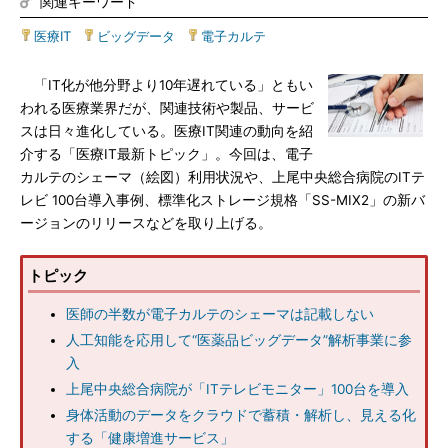
関連キーワード
医療IT
|
ビッグデータ
|
電子カルテ
「IT化が他分野より10年遅れている」ともい
われる医療業界だが、関連技術や製品、サービ
スは日々進化している。医療IT関連の動向を紹
介する「医療IT最新トピック」。今回は、電子
カルテのシェーマ（絵図）利用状況や、上尾中央総合病院のITテ
レビ 100台導入事例、標準化ストレージ規格「SS-MIX2」の新バ
ージョンのリリースなどを取り上げる。
トピック
医師の半数が電子カルテのシェーマは記載しない
人工知能を応用して“医薬品ビッグデータ”解析事業に参
入
上尾中央総合病院が「ITテレビモニター」100台を導入
身体活動のデータをクラウドで蓄積・解析し、見える化
する「健康増進サービス」