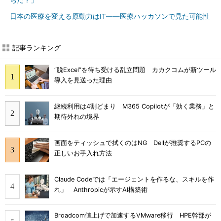
ちだ？」
日本の医療を変える原動力はIT――医療ハッカソンで見た可能性
記事ランキング
“脱Excel”を待ち受ける乱立問題 カカクコムが新ツール
導入を見送った理由
継続利用は4割どまり M365 Copilotが「効く業務」と
期待外れの境界
画面をティッシュで拭くのはNG Dellが推奨するPCの
正しいお手入れ方法
Claude Codeでは「エージェントを作るな、スキルを作
れ」 Anthropicが示すAI構築術
Broadcom値上げで加速するVMware移行 HPE幹部が