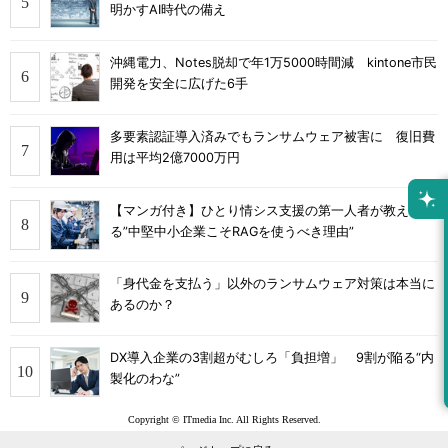
明かすAI時代の備え
沖縄電力、Notes脱却で年1万5000時間減 kintone市民
開発を安全に広げた6手
多要素認証導入済みでもランサムウェア被害に 復旧費
用は平均2億7000万円
【マンガ付き】ひとり情シス支援の第一人者が教え
る”中堅中小企業こそRAGを使うべき理由”
「身代金を支払う」以外のランサムウェア対策は本当に
あるのか？
DX導入企業の3割超がむしろ「負担増」 9割が陥る“内
製化のわな”
Copyright © ITmedia Inc. All Rights Reserved.