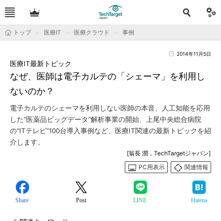
トップ
医療IT
医療クラウド
事例
2014年11月5日
医療IT最新トピック
なぜ、医師は電子カルテの「シェーマ」を利用し
ないのか？
電子カルテのシェーマを利用しない医師の本音、人工知能を応用
した“医薬品ビッグデータ”解析事業の開始、上尾中央総合病院
の“ITテレビ”100台導入事例など、医療IT関連の最新トピックを紹
介します。
[翁長 潤，TechTargetジャパン]
PC用表示
関連情報
Share
Post
LINE
Hatena