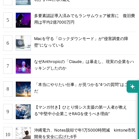
多要素認証導入済みでもランサムウェア被害に 復旧費
用は平均2億7000万円
Macを守る「ロックダウンモード」が“侵害調査の障
壁”になっている
なぜAnthropicの「Claude」は暴走し、現実の企業をハ
ッキングしたのか
「本当にやりたい仕事」が見つかる“4つの質問”はこれ
だ
【マンガ付き】ひとり情シス支援の第一人者が教え
る”中堅中小企業こそRAGを使うべき理由”
沖縄電力、Notes脱却で年1万5000時間減 kintone市民
開発を安全に広げた6手