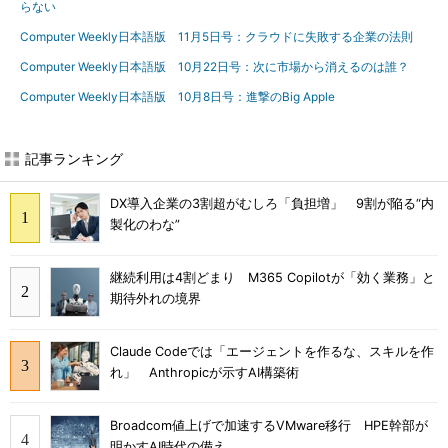
らない
Computer Weekly日本語版 11月5日号：クラウドに失敗する企業の法則
Computer Weekly日本語版 10月22日号：次に市場から消えるのは誰？
Computer Weekly日本語版 10月8日号：進撃のBig Apple
記事ランキング
DX導入企業の3割超がむしろ「負担増」 9割が陥る“内
製化のわな”
継続利用は4割どまり M365 Copilotが「効く業務」と
期待外れの境界
Claude Codeでは「エージェントを作るな、スキルを作
れ」 Anthropicが示すAI構築術
Broadcom値上げで加速するVMware移行 HPE幹部が
明かすAI時代の備え