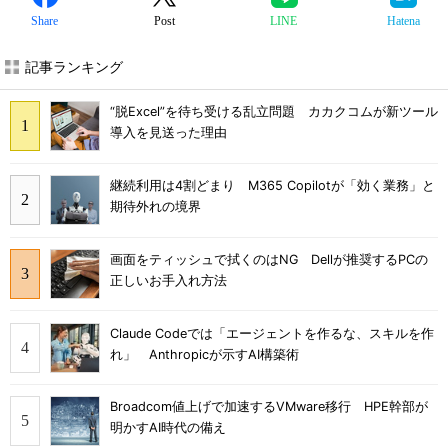
Share
Post
LINE
Hatena
記事ランキング
“脱Excel”を待ち受ける乱立問題 カカクコムが新ツール
導入を見送った理由
継続利用は4割どまり M365 Copilotが「効く業務」と
期待外れの境界
画面をティッシュで拭くのはNG Dellが推奨するPCの
正しいお手入れ方法
Claude Codeでは「エージェントを作るな、スキルを作
れ」 Anthropicが示すAI構築術
Broadcom値上げで加速するVMware移行 HPE幹部が
明かすAI時代の備え