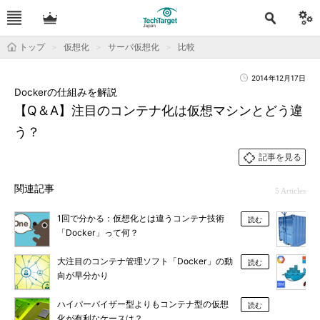
トップ
仮想化
サーバ仮想化
比較
2014年12月17日
Dockerの仕組みを解説
【Q＆A】注目のコンテナ化は仮想マシンとどう違
う？
記事を見る
関連記事
5 Articles
1回で分かる：仮想化とは違うコンテナ技術
読む
「Docker」って何？
大注目のコンテナ管理ソフト「Docker」の動
読む
向が早分かり
ハイパーバイザー型よりもコンテナ型の仮想
読む
化が有利なケースは？