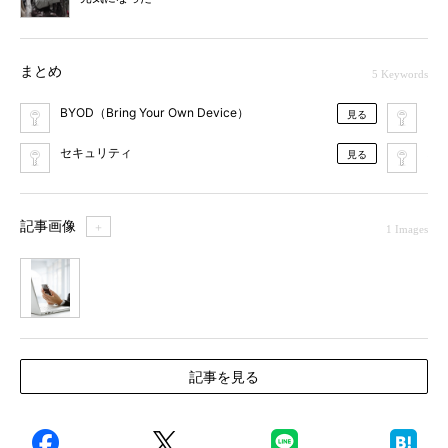
まとめ
5 Keywords
BYOD（Bring Your Own Device）
M
見る
セキュリティ
ス
見る
記事画像
＋
1 Images
1
記事を見る