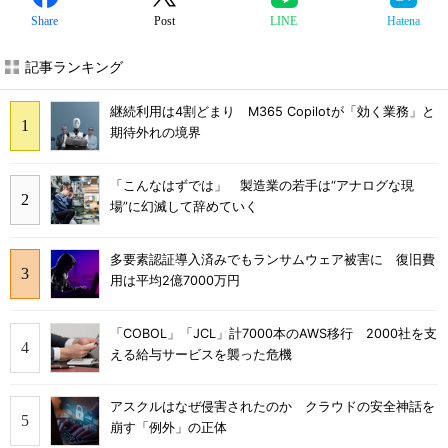
Share
Post
LINE
Hatena
記事ランキング
継続利用は4割どまり M365 Copilotが「効く業務」と
期待外れの境界
「こんなはずでは」 製造業の若手は“アナログな現
場”に幻滅して辞めていく
多要素認証導入済みでもランサムウェア被害に 復旧費
用は平均2億7000万円
「COBOL」「JCL」計7000本のAWS移行 2000社を支
える給与サービスを襲った危機
アスクルはなぜ侵害されたのか クラウドの安全神話を
崩す「例外」の正体