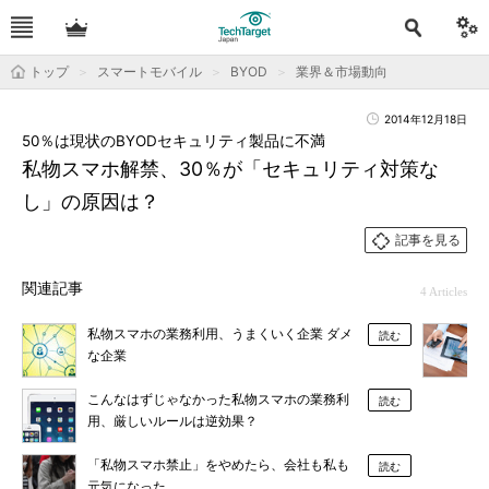
トップ
スマートモバイル
BYOD
業界＆市場動向
2014年12月18日
50％は現状のBYODセキュリティ製品に不満
私物スマホ解禁、30％が「セキュリティ対策な
し」の原因は？
記事を見る
関連記事
4 Articles
私物スマホの業務利用、うまくいく企業 ダメ
読む
な企業
こんなはずじゃなかった私物スマホの業務利
読む
用、厳しいルールは逆効果？
「私物スマホ禁止」をやめたら、会社も私も
読む
元気になった