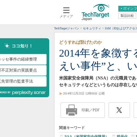
ITイン
製品比較
メディア
クラウド
エンタープライズ
ERP
仮想化
TechTargetジャパン
セキュリティ
IAM（IDおよびアクセ
データ分析
サーバ＆ストレージ
どうすれば防げたのか
CX
スマートモバイル
ココ知り！
2014年を象徴
情報系システム
ネットワーク
ネッセ事件の経緯整理
えい事件”と、
システム運用管理
部不正対策の実践要点
米国家安全保障局（NSA）の元職員で
託先管理の監査手法
セキュリティなどというものは存在しな
≫
2014年12月25日 12時00分 公開
印刷／PDF
関連キーワード
NSA（米国家安全保障局）
|
暗号化
|