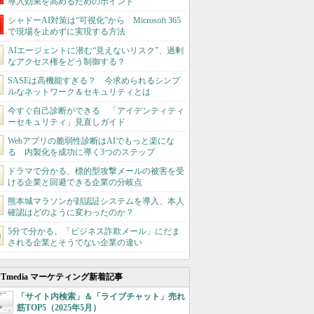
導入効果を高めるためのポイント
シャドーAI対策は“可視化”から Microsoft 365
で現場を止めずに実現する方法
AIエージェントに潜む“見えないリスク”、過剰
なアクセス権をどう制御する？
SASEは高機能すぎる？ 今求められるシンプ
ルなネットワーク＆セキュリティとは
今すぐ自己診断ができる 「アイデンティティ
ーセキュリティ」見直しガイド
Webアプリの脆弱性診断はAIでもっと楽にな
る 内製化を成功に導く3つのステップ
ドラマで分かる、標的型攻撃メールの被害を受
ける企業と回避できる企業の分岐点
熊本城マラソンが顔認証システムを導入、本人
確認はどのように変わったのか？
5分で分かる、「ビジネス詐欺メール」にだま
される企業とそうでない企業の違い
ITmedia マーケティング新着記事
「サイト内検索」＆「ライブチャット」売れ
筋TOP5（2025年5月）