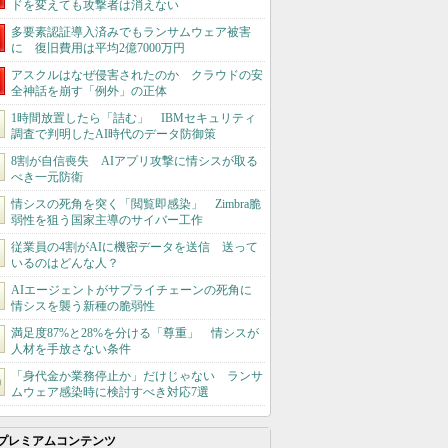
ドを変えても攻撃者は消えない
多要素認証導入済みでもランサムウェア被害
に 復旧費用は平均2億7000万円
アスクルはなぜ侵害されたのか クラウドの安
全神話を崩す「例外」の正体
1時間放置したら「詰む」 IBMセキュリティ
調査で判明したAI時代のデータ防御策
8割が自信喪失 AIアプリ攻撃に情シスが取る
べき一元防衛
情シスの死角を突く「閲覧即感染」 Zimbra脆
弱性を狙う国家主導のサイバー工作
従業員の4割がAIに機密データを送信 送って
いるのはどんな人？
AIエージェントがサプライチェーンの死角に
情シスを襲う新種の脆弱性
満足度87%と28%を分ける「尊重」 情シスが
人材を手放さない条件
「身代金か業務停止か」だけじゃない ランサ
ムウェア感染時に検討すべき対応7選
プレミアムコンテンツ