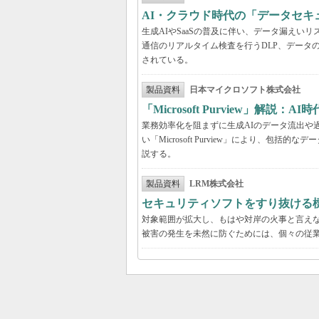
AI・クラウド時代の「データセ
生成AIやSaaSの普及に伴い、データ漏え
通信のリアルタイム検査を行うDLP、データ
されている。
製品資料
日本マイクロソフト株式会社
「Microsoft Purview」
業務効率化を阻まずに生成AIのデータ流出や過剰
い「Microsoft Purview」により、
説する。
製品資料
LRM株式会社
セキュリティソフトをすり抜ける
対象範囲が拡大し、もはや対岸の火事と言え
被害の発生を未然に防ぐためには、個々の従