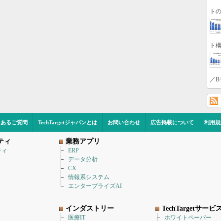
トの
ト構
／B
くあるご質問
TechTargetジャパンとは
お問い合わせ
広告掲載について
利用規
ティ
業務アプリ
ティ
ERP
データ分析
CX
情報系システム
エンタープライズAI
インダストリー
TechTargetサービ
医療IT
ホワイトペーパー