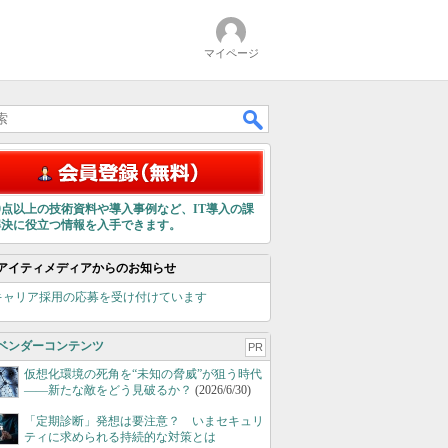
マイページ
00点以上の技術資料や導入事例など、IT導入の課
解決に役立つ情報を入手できます。
アイティメディアからのお知らせ
キャリア採用の応募を受け付けています
ベンダーコンテンツ
PR
仮想化環境の死角を“未知の脅威”が狙う時代
――新たな敵をどう見破るか？
(2026/6/30)
「定期診断」発想は要注意？ いまセキュリ
ティに求められる持続的な対策とは