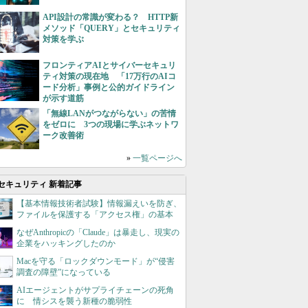
API設計の常識が変わる？ HTTP新
メソッド「QUERY」とセキュリティ
対策を学ぶ
フロンティアAIとサイバーセキュリ
ティ対策の現在地 「17万行のAIコ
ード分析」事例と公的ガイドライン
が示す道筋
「無線LANがつながらない」の苦情
をゼロに 3つの現場に学ぶネットワ
ーク改善術
»
一覧ページへ
セキュリティ 新着記事
【基本情報技術者試験】情報漏えいを防ぎ、
ファイルを保護する「アクセス権」の基本
なぜAnthropicの「Claude」は暴走し、現実の
企業をハッキングしたのか
Macを守る「ロックダウンモード」が“侵害
調査の障壁”になっている
AIエージェントがサプライチェーンの死角
に 情シスを襲う新種の脆弱性