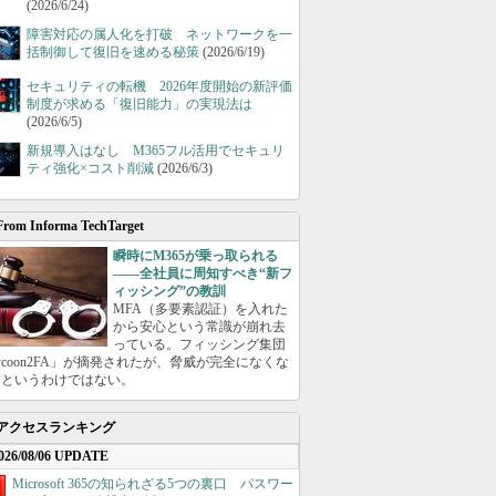
(2026/6/24)
障害対応の属人化を打破 ネットワークを一
括制御して復旧を速める秘策
(2026/6/19)
セキュリティの転機 2026年度開始の新評価
制度が求める「復旧能力」の実現法は
(2026/6/5)
新規導入はなし M365フル活用でセキュリ
ティ強化×コスト削減
(2026/6/3)
From Informa TechTarget
瞬時にM365が乗っ取られる
――全社員に周知すべき“新フ
ィッシング”の教訓
MFA（多要素認証）を入れた
から安心という常識が崩れ去
っている。フィッシング集団
ycoon2FA」が摘発されたが、脅威が完全になくな
たというわけではない。
アクセスランキング
026/08/06 UPDATE
Microsoft 365の知られざる5つの裏口 パスワー