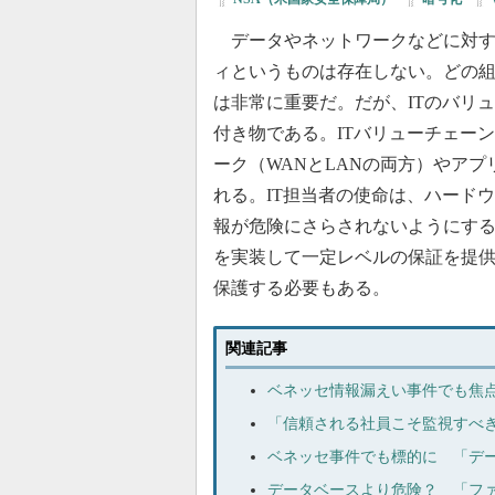
データやネットワークなどに対す
ィというものは存在しない。どの
は非常に重要だ。だが、ITのバリ
付き物である。ITバリューチェー
ーク（WANとLANの両方）やア
れる。IT担当者の使命は、ハード
報が危険にさらされないようにす
を実装して一定レベルの保証を提
保護する必要もある。
関連記事
ベネッセ情報漏えい事件でも焦点
「信頼される社員こそ監視すべ
ベネッセ事件でも標的に 「デ
データベースより危険？ 「フ