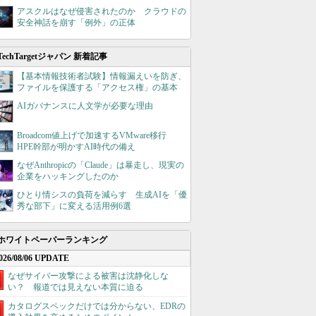
アスクルはなぜ侵害されたのか クラウドの
安全神話を崩す「例外」の正体
TechTargetジャパン 新着記事
【基本情報技術者試験】情報漏えいを防ぎ、
ファイルを保護する「アクセス権」の基本
AIガバナンスに人文学が必要な理由
Broadcom値上げで加速するVMware移行
HPE幹部が明かすAI時代の備え
なぜAnthropicの「Claude」は暴走し、現実の
企業をハッキングしたのか
ひとり情シスの負荷を減らす 生成AIを「優
秀な部下」に変える活用例6選
ホワイトペーパーランキング
026/08/06 UPDATE
なぜサイバー攻撃による被害は沈静化しな
い？ 報道では見えない本質に迫る
カタログスペックだけでは分からない、EDRの