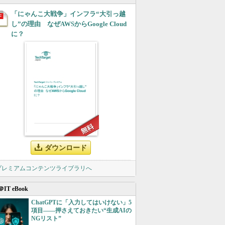
「にゃんこ大戦争」インフラ“大引っ越
し”の理由 なぜAWSからGoogle Cloud
に？
ダウンロード
 プレミアムコンテンツライブラリへ
＠IT eBook
ChatGPTに「入力してはいけない」5
項目――押さえておきたい“生成AIの
NGリスト”