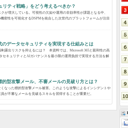
キュリティ戦略」をどう考えるべきか？
いリスクが増大している。可視性の欠如や運用の非効率性が課題となる中、
の機密性を可視化するDSPMを統合した次世代のプラットフォームが注目
解説：AI時代のデータセキュリティを実現する仕組みとは
露出リスクを抑えるには？ 本資料では、Microsoft 365と親和性の高
包括的なデータセキュリティとAIガバナンスを最小限の運用負担で実現する方法を解
標的型攻撃メール、不審メールの見破り方とは？
なくなった標的型攻撃メール被害。このような攻撃によるインシデントや
業員が不審なメールを見破るスキルを習得することが重要だ。