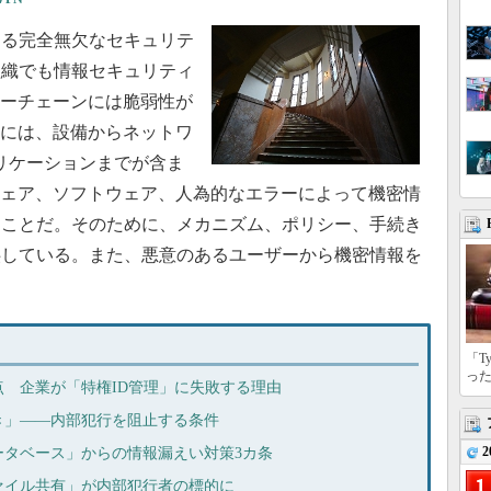
る完全無欠なセキュリテ
組織でも情報セキュリティ
ューチェーンには脆弱性が
ンには、設備からネットワ
プリケーションまでが含ま
ウェア、ソフトウェア、人為的なエラーによって機密情
ることだ。そのために、メカニズム、ポリシー、手続き
供している。また、悪意のあるユーザーから機密情報を
「T
っ
 企業が「特権ID管理」に失敗する理由
き」――内部犯行を阻止する条件
2
ータベース」からの情報漏えい対策3カ条
ァイル共有」が内部犯行者の標的に