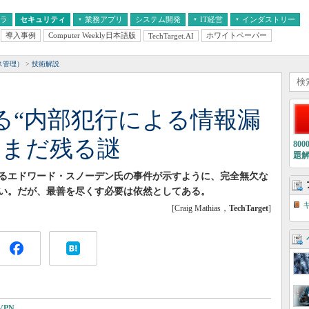
フラ
セキュリティ
業務アプリ
システム開発
IT経営
インダストリー
導入事例
Computer Weekly日本語版
ホワイトペーパー
TechTarget.AI
AI
経営とIT
医療IT
中堅・中小企業とIT
教育IT
ス管理）
技術解説
する“内部犯行による情報漏
いまだ残る謎
80
題
あるエドワード・スノーデン氏の事件が示すように、完全無欠な
い。だが、最善を尽くす必要は依然としてある。
[Craig Mathias，
TechTarget
]
VPN