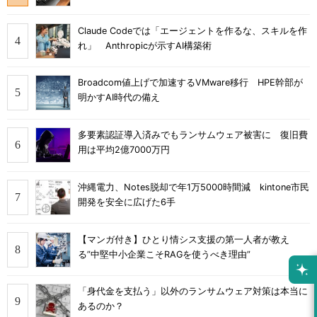
Claude Codeでは「エージェントを作るな、スキルを作
れ」 Anthropicが示すAI構築術
Broadcom値上げで加速するVMware移行 HPE幹部が
明かすAI時代の備え
多要素認証導入済みでもランサムウェア被害に 復旧費
用は平均2億7000万円
沖縄電力、Notes脱却で年1万5000時間減 kintone市民
開発を安全に広げた6手
【マンガ付き】ひとり情シス支援の第一人者が教え
る”中堅中小企業こそRAGを使うべき理由”
「身代金を支払う」以外のランサムウェア対策は本当に
あるのか？