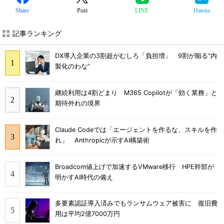
Share
Post
LINE
Hatena
記事ランキング
DX導入企業の3割超がむしろ「負担増」 9割が陥る“内
製化のわな”
継続利用は4割どまり M365 Copilotが「効く業務」と
期待外れの境界
Claude Codeでは「エージェントを作るな、スキルを作
れ」 Anthropicが示すAI構築術
Broadcom値上げで加速するVMware移行 HPE幹部が
明かすAI時代の備え
多要素認証導入済みでもランサムウェア被害に 復旧費
用は平均2億7000万円