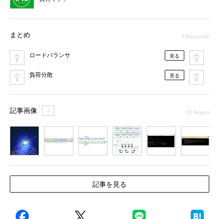
まとめ
6 Keywords
ロードバランサ
ネ
見る
負荷分散
ネ
見る
記事画像
＋
10 Images
1
2
3
4
5
6
7
記事を見る