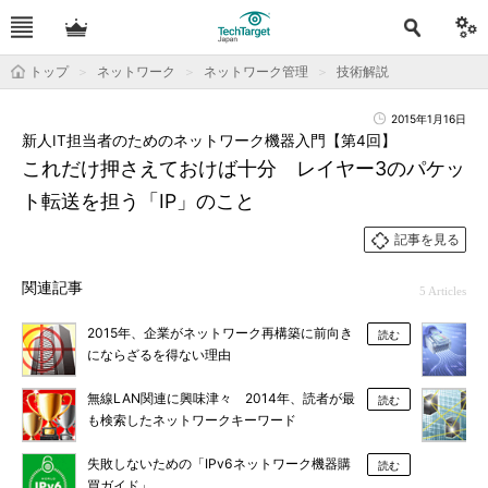
トップ
ネットワーク
ネットワーク管理
技術解説
2015年1月16日
新人IT担当者のためのネットワーク機器入門【第4回】
これだけ押さえておけば十分 レイヤー3のパケッ
ト転送を担う「IP」のこと
記事を見る
関連記事
5 Articles
2015年、企業がネットワーク再構築に前向き
読む
にならざるを得ない理由
無線LAN関連に興味津々 2014年、読者が最
読む
も検索したネットワークキーワード
失敗しないための「IPv6ネットワーク機器購
読む
買ガイド」