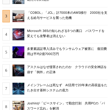
「COBOL」「JCL」計7000本のAWS移行 2000社を支
える給与サービスを襲った危機
Microsoft 365の知られざる5つの裏口 パスワードを
変えても攻撃者は消えない
多要素認証導入済みでもランサムウェア被害に 復旧費
用は平均2億7000万円
アスクルはなぜ侵害されたのか クラウドの安全神話を
崩す「例外」の正体
メインフレームは死なず AI活用で20年来の高収益をた
たき出す基幹システムの底力
Joshinが「ピースサイン」で勤怠打刻 共用PCの「パ
スワード忘れ」を解消