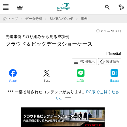
トップ
データ分析
BI／BA／OLAP
事例
2015年7月30日
先進事例の取り組みから見る成功例
クラウド＆ビッグデータショーケース
[ITmedia]
PC用表示
関連情報
Share
Post
LINE
Hatena
*** 一部省略されたコンテンツがあります。
PC版でご覧くださ
い。
***