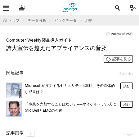
トップ
データ分析
ビッグデータ
比較
2016年1月25日
Computer Weekly製品導入ガイド
誇大宣伝を越えたアプライアンスの普及
記事を見る
関連記事
2 Articles
Microsoftが注力するセキュリティ4本柱、その具体的
読む
な成果は？
「事業を売却することはない」──マイケル・デル氏に
読む
聞くDellとEMCの今後
記事画像
＋
5 Images