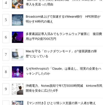
導入を見送った理由
Broadcom値上げで加速するVMware移行 HPE幹部が
明かすAI時代の備え
多要素認証導入済みでもランサムウェア被害に 復旧費
用は平均2億7000万円
Macを守る「ロックダウンモード」が“侵害調査の障
壁”になっている
なぜAnthropicの「Claude」は暴走し、現実の企業をハ
ッキングしたのか
沖縄電力、Notes脱却で年1万5000時間減 kintone市民
開発を安全に広げた6手
【マンガ付き】ひとり情シス支援の第一人者が教え