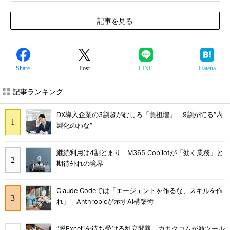
記事を見る
Share
Post
LINE
Hatena
記事ランキング
DX導入企業の3割超がむしろ「負担増」 9割が陥る“内
製化のわな”
継続利用は4割どまり M365 Copilotが「効く業務」と
期待外れの境界
Claude Codeでは「エージェントを作るな、スキルを作
れ」 Anthropicが示すAI構築術
“脱Excel”を待ち受ける乱立問題 カカクコムが新ツール