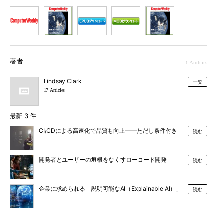
1
2
3
4
5
著者
1 Authors
Lindsay Clark
一覧
17 Articles
最新 3 件
CI/CDによる高速化で品質も向上――ただし条件付き
読む
開発者とユーザーの垣根をなくすローコード開発
読む
企業に求められる「説明可能なAI（Explainable AI）」
読む