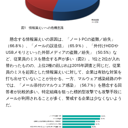
図1 情報漏えいへの危機意識
懸念する情報漏えいの原因は、「ノートPCの盗難／紛失」
（66.8％）、「メールの誤送信」（65.9％）、「外付けHDDや
USBメモリといった外部メディアの盗難／紛失」（50.5%）な
ど、従業員のミスを懸念する声が多い（図2）。1位と2位が入れ
替わったものの、上位2種の顔ぶれは2015年調査と同じだ。従業
員のミスを起因とした情報漏えいに対して、企業は有効な対策を
打ち出せていないことが分かる。一方、マルウェア感染経路の中
では、「メール添付のマルウェア感染」（56.7％）を懸念する回
答者が比較的多い。特定組織を狙った標的型攻撃でも攻撃手段に
メールが利用されることが多く、警戒する企業は少なくないよう
だ。