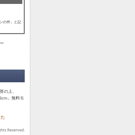
ペーンの件」と記
サー
回答の上、
icro」無料モ
した
ghts Reserved.