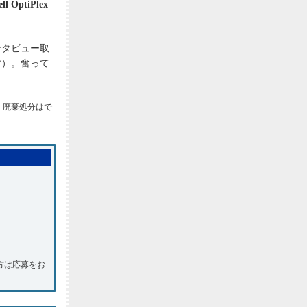
ptiPlex
ンタビュー取
す）。奮って
・廃棄処分はで
方は応募をお