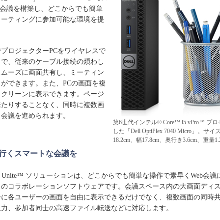
b会議を構築し、どこからでも簡単
ミーティングに参加可能な環境を提
プロジェクターPCをワイヤレスで
とで、従来のケーブル接続の煩わし
スムーズに画面共有し、ミーティン
ができます。また、PCの画面を複
スクリーンに表示できます。ページ
来たりすることなく、同時に複数画
ら会議を進められます。
第6世代インテル® Core™ i5 vPro™
した「Dell OptiPlex 7040 Micro」。
18.2cm、幅17.8cm、奥行き3.6cm、重量1.
行くスマートな会議を
Unite™ ソリューションは、どこからでも簡単な操作で素早くWeb会
自のコラボレーションソフトウェアです。会議スペース内の大画面ディ
ーに各ユーザーの画面を自由に表示できるだけでなく、複数画面の同時
入力、参加者同士の高速ファイル転送などに対応します。