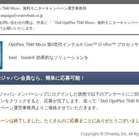
せ
iPlex 7040 Micro」無料モニターキャンペーン運営事務局
paign@creativebank.co.jp
問い合わせの際は、件名に「「Dell OptiPlex 7040 Micro」無料モニターキャン
うお願いいたします。
OptiPlex 7040 Micro 第6世代インテル® Core™ i5 vPro™ プロセッ
Intel Inside® 効果的なソリューションを
argetジャパン会員なら、簡単に応募可能！
rgetジャパン メンバーシップにログインした状態で以下のアンケートにご
をクリックすると、応募が完了します。追って「Dell OptiPlex 7040 M
ンペーン運営事務局よりご連絡させていただきます。
ペーンは終了しました。たくさんのご応募まことにありがとうございま
Copyright © ITmedia, Inc. All Ri