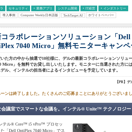
フラ
セキュリティ
業務アプリ
システム開発
IT経営
インダストリー
導入事例
Computer Weekly日本語版
ホワイトペーパー
TechTarget.AI
AI
経営とIT
医療IT
中堅・中小企業とIT
教育IT
新コラボレーションソリューション「Dell
tiPlex 7040 Micro」無料モニターキャン
いた方の中から抽選で10社様に、デルの最新コラボレーションソリューシ
x 7040 Micro」を無料でお貸し出しいたします。モニターに当選された方
にデル、インテルの担当者によるインタビューを予定しています。
【PR】デ
ペーンは終了しました。たくさんのご応募まことにありがとうございま
会議室でスマートな会議を。インテル® Unite™ テクノロジー
® Core™ i5 vPro™ プロセッ
ell OptiPlex 7040 Micro」でス