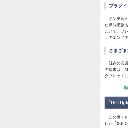
プラグイ
インテル® 
た機能拡張
ことで、プ
元のエンド
さまざま
既存の会議スペ
の端末は、Micr
タブレット
動
「Dell O
この度デルでは
した
「Dell