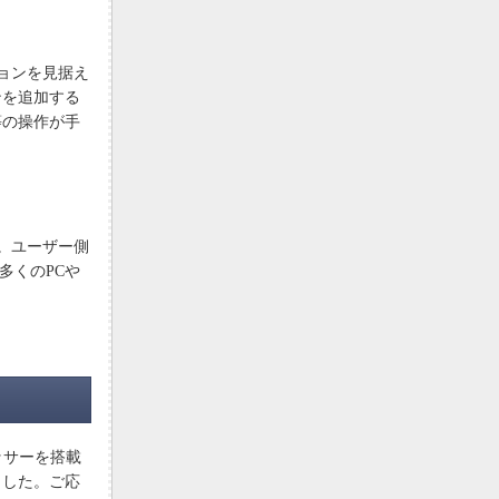
ションを見据え
ンを追加する
等の操作が手
す。ユーザー側
した数多くのPCや
セッサーを搭載
ました。ご応