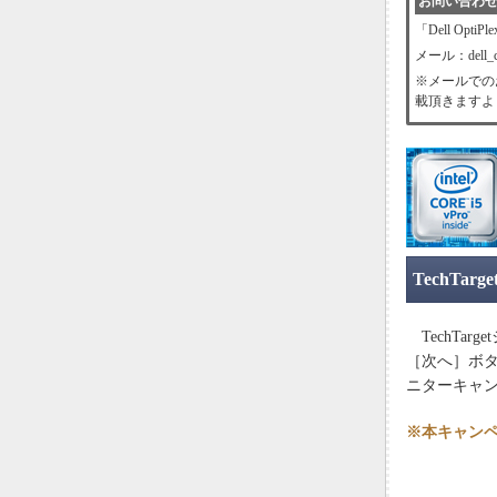
お問い合わ
「Dell Opt
メール：dell_cam
※メールでのお
載頂きますよ
TechT
TechTa
［次へ］ボタン
ニターキャ
※本キャン