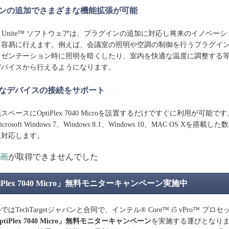
ンの追加でさまざまな機能拡張が可能
Unite™ ソフトウェアは、プラグインの追加に対応し将来のイノベー
も容易に行えます。例えば、会議室の照明や空調の制御を行うプラグイ
レゼンテーション時に照明を暗くしたり、室内を快適な温度に調整する
デバイスから行えるようになります。
なデバイスの接続をサポート
ースにOptiPlex 7040 Microを設置するだけですぐに利用が可能で
osoft Windows 7、Windows 8.1、Windows 10、MAC OS Xを搭載
に対応します。
画
が取得できませんでした
ptiPlex 7040 Micro」無料モニターキャンペーン実施中
TechTargetジャパンと合同で、インテル® Core™ i5 vPro™ プロ
 OptiPlex 7040 Micro」無料モニターキャンペーン
を実施する運びとなり