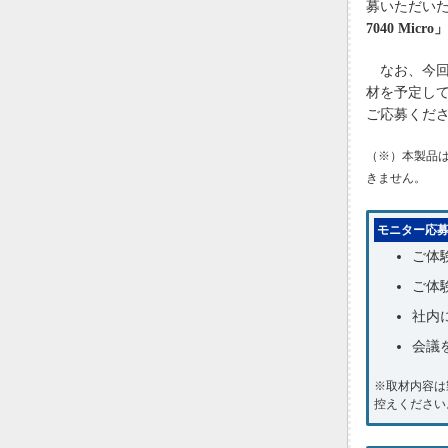
募いただい
7040 Mi
なお、今回
材を予定し
ご応募くだ
（※）本製品は
きません。
モニター応
ご体
ご体
社内
会議
※取材内容は
控えください