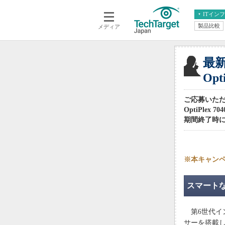
ITイン
製品比較
メディア
クラウド
エンタープライズ
ERP
仮想化
データ分析
サーバ＆ストレージ
最
CX
スマートモバイル
Op
情報系システム
ネットワーク
ご応募いただ
システム運用管理
OptiPle
期間終了時
※本キャン
スマートな
第6世代インテル
サーを搭載した「D