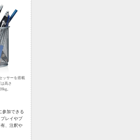
 プロセッサーを搭載
サイズは高さ
28kg。
議に参加できる
スプレイやプ
共有、注釈や