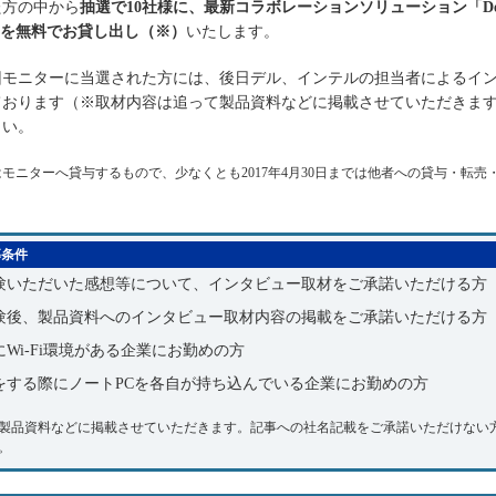
た方の中から
抽選で10社様に、最新コラボレーションソリューション「Dell O
cro」を無料でお貸し出し（※）
いたします。
モニターに当選された方には、後日デル、インテルの担当者によるイ
ております（※取材内容は追って製品資料などに掲載させていただきま
さい。
モニターへ貸与するもので、少なくとも2017年4月30日までは他者への貸与・転売
募条件
験いただいた感想等について、インタビュー取材をご承諾いただける方
験後、製品資料へのインタビュー取材内容の掲載をご承諾いただける方
にWi-Fi環境がある企業にお勤めの方
をする際にノートPCを各自が持ち込んでいる企業にお勤めの方
製品資料などに掲載させていただきます。記事への社名記載をご承諾いただけない
。