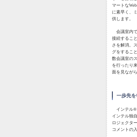
マートなWe
に素早く、
供します。
会議室内で
接続するこ
さを解消。
グをすること
数会議室の
を行ったり
面を見なが
一歩先を
インテル® 
インテル独
ロジェクタ
コメントの