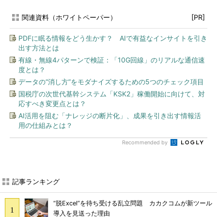
関連資料（ホワイトペーパー）
[PR]
PDFに眠る情報をどう生かす？ AIで有益なインサイトを引き
出す方法とは
有線・無線4パターンで検証：「10G回線」のリアルな通信速
度とは？
データの“消し方”をモダナイズするための5つのチェック項目
国税庁の次世代基幹システム「KSK2」稼働開始に向けて、対
応すべき変更点とは？
AI活用を阻む「ナレッジの断片化」、成果を引き出す情報活
用の仕組みとは？
Recommended by
記事ランキング
“脱Excel”を待ち受ける乱立問題 カカクコムが新ツール
導入を見送った理由