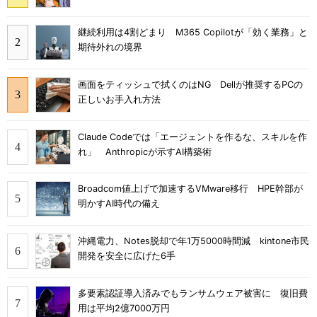
継続利用は4割どまり M365 Copilotが「効く業務」と
期待外れの境界
画面をティッシュで拭くのはNG Dellが推奨するPCの
正しいお手入れ方法
Claude Codeでは「エージェントを作るな、スキルを作
れ」 Anthropicが示すAI構築術
Broadcom値上げで加速するVMware移行 HPE幹部が
明かすAI時代の備え
沖縄電力、Notes脱却で年1万5000時間減 kintone市民
開発を安全に広げた6手
多要素認証導入済みでもランサムウェア被害に 復旧費
用は平均2億7000万円