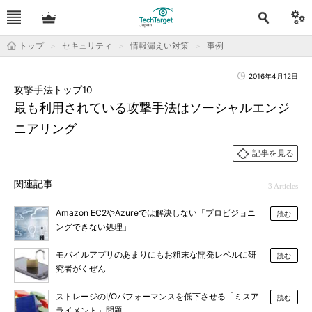
トップ
セキュリティ
情報漏えい対策
事例
2016年4月12日
攻撃手法トップ10
最も利用されている攻撃手法はソーシャルエンジ
ニアリング
記事を見る
関連記事
3 Articles
Amazon EC2やAzureでは解決しない「プロビジョニ
読む
ングできない処理」
モバイルアプリのあまりにもお粗末な開発レベルに研
読む
究者がくぜん
ストレージのI/Oパフォーマンスを低下させる「ミスア
読む
ライメント」問題