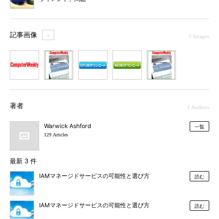
記事画像
＋
5 Images
1
2
3
4
5
著者
1 Authors
Warwick Ashford
一覧
129 Articles
最新 3 件
IAMマネージドサービスの可能性と選び方
読む
IAMマネージドサービスの可能性と選び方
読む