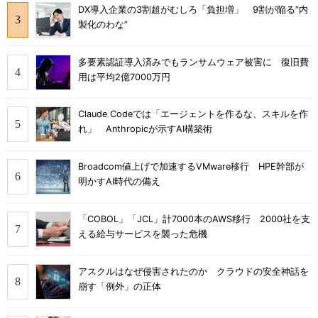
DX導入企業の3割超がむしろ「負担増」 9割が陥る“内
製化のわな”
多要素認証導入済みでもランサムウェア被害に 復旧費
用は平均2億7000万円
Claude Codeでは「エージェントを作るな、スキルを作
れ」 Anthropicが示すAI構築術
Broadcom値上げで加速するVMware移行 HPE幹部が
明かすAI時代の備え
「COBOL」「JCL」計7000本のAWS移行 2000社を支
える給与サービスを襲った危機
アスクルはなぜ侵害されたのか クラウドの安全神話を
崩す「例外」の正体