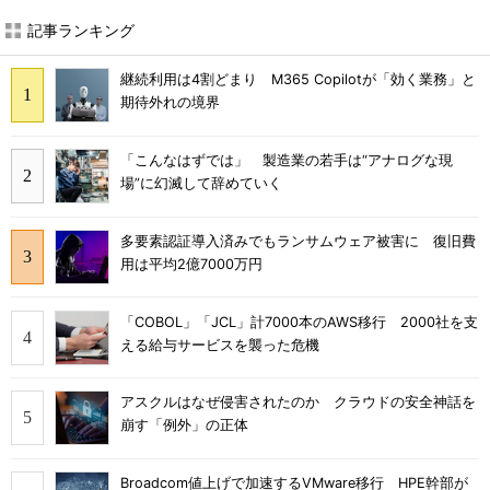
記事ランキング
継続利用は4割どまり M365 Copilotが「効く業務」と
期待外れの境界
「こんなはずでは」 製造業の若手は“アナログな現
場”に幻滅して辞めていく
多要素認証導入済みでもランサムウェア被害に 復旧費
用は平均2億7000万円
「COBOL」「JCL」計7000本のAWS移行 2000社を支
える給与サービスを襲った危機
アスクルはなぜ侵害されたのか クラウドの安全神話を
崩す「例外」の正体
Broadcom値上げで加速するVMware移行 HPE幹部が