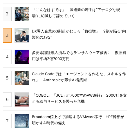
「こんなはずでは」 製造業の若手は“アナログな現
場”に幻滅して辞めていく
DX導入企業の3割超がむしろ「負担増」 9割が陥る“内
製化のわな”
多要素認証導入済みでもランサムウェア被害に 復旧費
用は平均2億7000万円
Claude Codeでは「エージェントを作るな、スキルを作
れ」 Anthropicが示すAI構築術
「COBOL」「JCL」計7000本のAWS移行 2000社を支
える給与サービスを襲った危機
Broadcom値上げで加速するVMware移行 HPE幹部が
明かすAI時代の備え