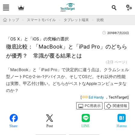
トップ
スマートモバイル
タブレット端末
比較
2016年7月23日
「OS X」と「iOS」の究極の選択
徹底比較：「MacBook」と「iPad Pro」のどちら
が優秀？ 常識が覆る結果とは
（2/3 ページ）
「MacBook」と「iPad Pro」で決定的に違う点は、クラムシェル
型ノートPCか2-in-1デバイスか、そしてOSだ。それ以外の性能
は実際、甲乙付け難い。どちらがベストなAppleコンピュータな
のか？
[
Ed Hardy
，TechTarget]
PC用表示
関連情報
Share
Post
LINE
Hatena