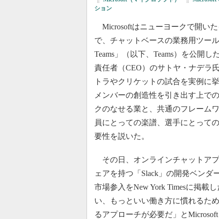
ション
Microsoftはニューヨークで開い
で、チャットベースの業務用ツール「Mi
Teams」（以下、Teams）を公開
責任者（CEO）のサトヤ・ナデラ
トラやクリケットの試合を実例に
メンバーの創造性を引き出す上で
クのなせる業と、共通のフレーム
員にとっての楽譜、選手にとって
要性を説いた。
その日、オンラインチャットアプ
ェアを持つ「Slack」の開発ベンダーSlac
市場参入をNew York Time
い、もっといい働き方に慣れるた
るアプローチが必要だ」とMicroso