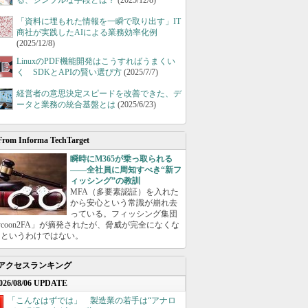
る、シンプルな手段とは？
(2025/12/8)
「資料に埋もれた情報を一瞬で取り出す」IT
商社が実践したAIによる業務効率化例
(2025/12/8)
LinuxのPDF機能開発はこうすればうまくい
く SDKとAPIの賢い選び方
(2025/7/7)
経営者の意思決定スピードを改善できた、デ
ータと業務の統合基盤とは
(2025/6/23)
From Informa TechTarget
瞬時にM365が乗っ取られる
――全社員に周知すべき“新フ
ィッシング”の教訓
MFA（多要素認証）を入れた
から安心という常識が崩れ去
っている。フィッシング集団
ycoon2FA」が摘発されたが、脅威が完全になくな
たというわけではない。
アクセスランキング
026/08/06 UPDATE
「こんなはずでは」 製造業の若手は“アナロ