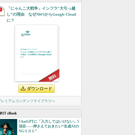
「にゃんこ大戦争」インフラ“大引っ越
し”の理由 なぜAWSからGoogle Cloud
に？
ダウンロード
 プレミアムコンテンツライブラリへ
＠IT eBook
ChatGPTに「入力してはいけない」5
項目――押さえておきたい“生成AIの
NGリスト”