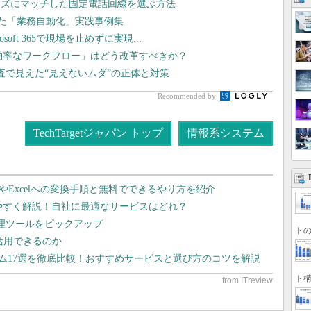
ーズにマッチした固定電話回線を選ぶ方法
した「業務自動化」実践事例集
oft 365で現場を止めずに実現...
非効率なワークフロー」はどう改革すべきか？
調査で見えた“見えないムダ”の正体と対策
Recommended by
TechTargetジャパン トップ
情報系システム
dやExcelへの変換手順と無料でできるやり方を紹介
りやすく解説！自社に最適なサービスはどれ？
管理ツールをピックアップ
トの
で活用できるのか
テム17選を徹底比較！おすすめサービスと選び方のコツを解説
ト構