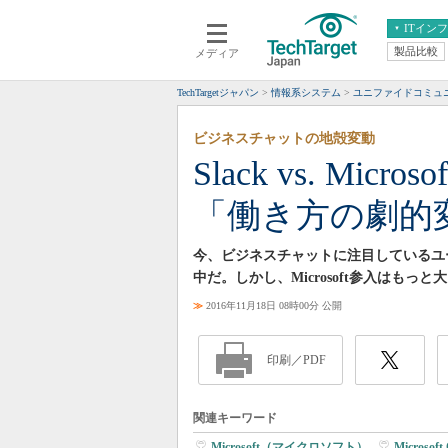
ITイン
製品比較
メディア
クラウド
エンタープライズ
ERP
仮想化
TechTargetジャパン
情報系システム
ユニファイドコミュ
データ分析
サーバ＆ストレージ
ビジネスチャットの地殻変動
CX
スマートモバイル
Slack vs. Mic
情報系システム
ネットワーク
「働き方の劇的
システム運用管理
今、ビジネスチャットに注目しているユーザーた
中だ。しかし、Microsoft参入はも
≫
2016年11月18日 08時00分 公開
印刷／PDF
関連キーワード
Microsoft（マイクロソフト）
|
Microsoft 