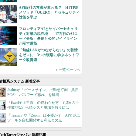
API設計の常識が変わる？ HTTP新
メソッド「QUERY」とセキュリティ
対策を学ぶ
フロンティアAIとサイバーセキュリ
ティ対策の現在地 「17万行のAIコ
ード分析」事例と公的ガイドライン
が示す道筋
「無線LANがつながらない」の苦情
をゼロに 3つの現場に学ぶネットワ
ーク改善術
»
一覧ページへ
情報系システム 新着記事
Joshinが「ピースサイン」で勤怠打刻 共用
PCの「パスワード忘れ」を解消
「Excel至上主義」の終わらせ方 丸2日の手
作業地獄から情シスと現場を救うには
「Teams」や「Zoom」は不要か？ AIでUCC
ツールを自社開発する利点と欠点
TechTargetジャパン 新着記事