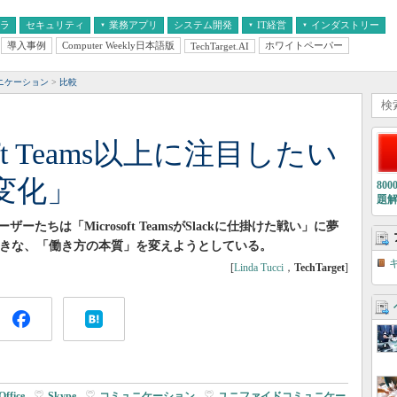
フラ
セキュリティ
業務アプリ
システム開発
IT経営
インダストリー
導入事例
Computer Weekly日本語版
ホワイトペーパー
TechTarget.AI
AI
経営とIT
医療IT
中堅・中小企業とIT
教育IT
ニケーション
比較
rosoft Teams以上に注目したい
変化」
80
題
ちは「Microsoft TeamsがSlackに仕掛けた戦い」に夢
っと大きな、「働き方の本質」を変えようとしている。
[
Linda Tucci
，
TechTarget
]
Office
|
Skype
|
コミュニケーション
|
ユニファイドコミュニケー