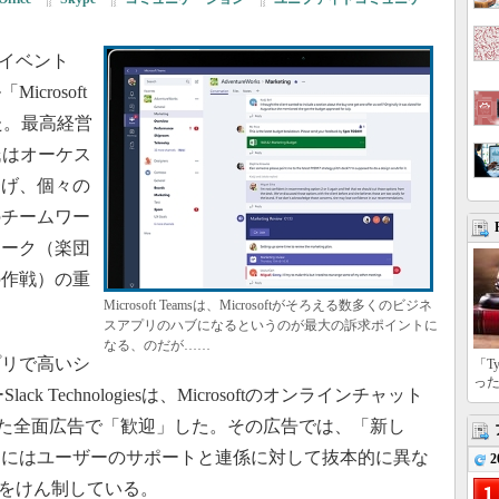
たイベント
crosoft
した。最高経営
氏はオーケス
挙げ、個々の
のチームワー
ワーク（楽団
の作戦）の重
Microsoft Teamsは、Microsoftがそろえる数多くのビジネ
スアプリのハブになるというのが最大の訴求ポイントに
なる、のだが……
リで高いシ
「T
っ
k Technologiesは、Microsoftのオンラインチャット
sに掲載した全面広告で「歓迎」した。その広告では、「新し
めにはユーザーのサポートと連係に対して抜本的に異な
2
ftをけん制している。