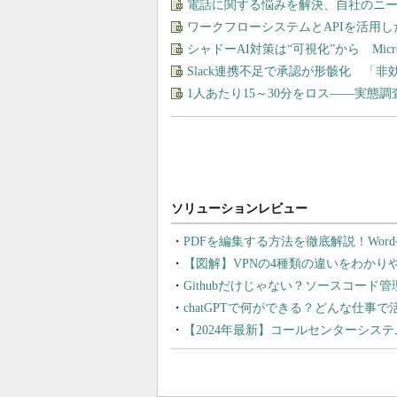
電話に関する悩みを解決、自社のニ
ワークフローシステムとAPIを活用
シャドーAI対策は“可視化”から Micros
Slack連携不足で承認が形骸化 「
1人あたり15～30分をロス――実態
PDFを編集する方法を徹底解説！Wor
【図解】VPNの4種類の違いをわか
Githubだけじゃない？ソースコード
chatGPTで何ができる？どんな仕事
【2024年最新】コールセンターシス