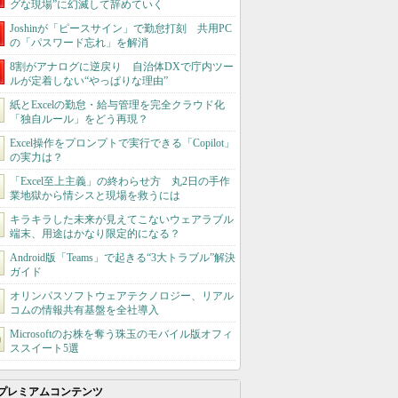
グな現場”に幻滅して辞めていく
Joshinが「ピースサイン」で勤怠打刻 共用PC
の「パスワード忘れ」を解消
8割がアナログに逆戻り 自治体DXで庁内ツー
ルが定着しない“やっぱりな理由”
紙とExcelの勤怠・給与管理を完全クラウド化
「独自ルール」をどう再現？
Excel操作をプロンプトで実行できる「Copilot」
の実力は？
「Excel至上主義」の終わらせ方 丸2日の手作
業地獄から情シスと現場を救うには
キラキラした未来が見えてこないウェアラブル
端末、用途はかなり限定的になる？
Android版「Teams」で起きる“3大トラブル”解決
ガイド
オリンパスソフトウェアテクノロジー、リアル
コムの情報共有基盤を全社導入
Microsoftのお株を奪う珠玉のモバイル版オフィ
ススイート5選
プレミアムコンテンツ