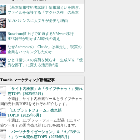
【基本情報技術者試験】情報漏えいを防ぎ、
ファイルを保護する「アクセス権」の基本
AIガバナンスに人文学が必要な理由
Broadcom値上げで加速するVMware移行
HPE幹部が明かすAI時代の備え
なぜAnthropicの「Claude」は暴走し、現実の
企業をハッキングしたのか
ひとり情シスの負荷を減らす 生成AIを「優
秀な部下」に変える活用例6選
ITmedia マーケティング新着記事
「サイト内検索」＆「ライブチャット」売れ
筋TOP5（2025年5月）
今週は、サイト内検索ツールとライブチャッ
国内売れ筋TOP5をそれぞれ紹介します。
「ECプラットフォーム」売れ筋
TOP10（2025年5月）
今週は、ECプラットフォーム製品（ECサイ
築ツール）の国内売れ筋TOP10を紹介します。
「パーソナライゼーション」＆「A／Bテス
ト」ツール売れ筋TOP5（2025年5月）