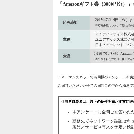
「Amazonギフト券（3000円
2017年7月14日（金）ま
応募締切
※応募多数につき、早期に締め
アイティメディア株式
主催
ユニアデックス株式会
日本ヒューレット・パッ
【抽選で15名様】Amazo
賞品
※当選された方には、後日アイ
※キーマンズネットでも同様のアンケートを実施し
ご回答いただいた全ての回答者の中から抽選で
※当選対象者は、以下の条件を満たす方に限
本アンケートに全問ご回答いた
勤務先でネットワーク認証セキ
製品／サービス導入を予定／検