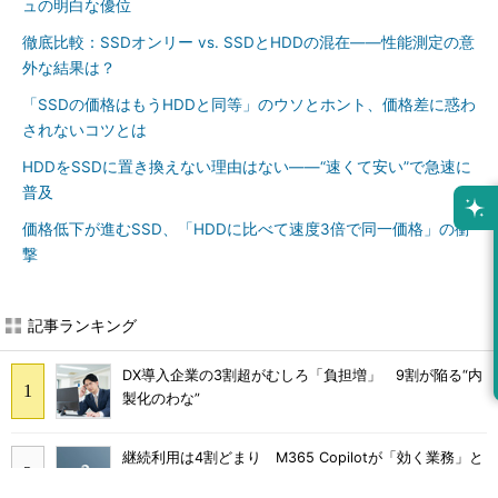
ュの明白な優位
徹底比較：SSDオンリー vs. SSDとHDDの混在――性能測定の意
外な結果は？
「SSDの価格はもうHDDと同等」のウソとホント、価格差に惑わ
されないコツとは
HDDをSSDに置き換えない理由はない――“速くて安い”で急速に
普及
価格低下が進むSSD、「HDDに比べて速度3倍で同一価格」の衝
撃
記事ランキング
DX導入企業の3割超がむしろ「負担増」 9割が陥る“内
製化のわな”
継続利用は4割どまり M365 Copilotが「効く業務」と
期待外れの境界