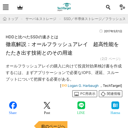
トップ
サーバ＆ストレージ
SSD／半導体ストレージ／フラッシュス
2017年5月1日
HDDと比べたSSDの速さとは
徹底解説：オールフラッシュアレイ 超高性能を
たたき出す技術とのその用途
（2/2 ページ）
オールフラッシュアレイの購入に向けて投資対効果検討書を作成
するには、まずアプリケーションで必要なIOPS、遅延、スルー
プットについて把握する必要がある。
[
Logan G. Harbaugh
，TechTarget]
PC用表示
関連情報
Share
Post
LINE
Hatena
前のページへ