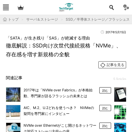
トップ
サーバ＆ストレージ
SSD／半導体ストレージ／フラッシュス
2017年5月15日
「SATA」が生き残り「SAS」が絶滅する理由
徹底解説：SSD向け次世代接続規格「NVMe」、
存在感を増す新規格の全貌
記事を見る
関連記事
6 Articles
2017年は「NVMe over Fabrics」が本格始
読む
動、専門家が語るフラッシュの未来とは
AIC、M.2、U.2どれを使うべき？ NVMeの
読む
疑問を専門家にインタビュー
NVMe over Ethernetがこじ開けるネットワー
読む
ク対応ストレージ主役への扉