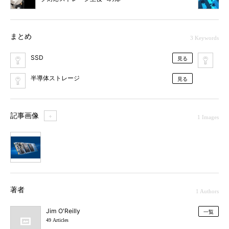
まとめ
3 Keywords
SSD
In
見る
半導体ストレージ
見る
記事画像
＋
1 Images
1
著者
1 Authors
Jim O'Reilly
一覧
49 Articles