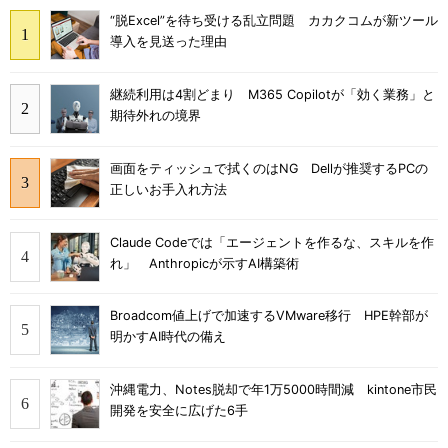
“脱Excel”を待ち受ける乱立問題 カカクコムが新ツール
導入を見送った理由
継続利用は4割どまり M365 Copilotが「効く業務」と
期待外れの境界
画面をティッシュで拭くのはNG Dellが推奨するPCの
正しいお手入れ方法
Claude Codeでは「エージェントを作るな、スキルを作
れ」 Anthropicが示すAI構築術
Broadcom値上げで加速するVMware移行 HPE幹部が
明かすAI時代の備え
沖縄電力、Notes脱却で年1万5000時間減 kintone市民
開発を安全に広げた6手