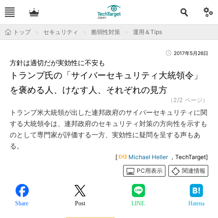
トップ
セキュリティ
脆弱性対策
運用＆Tips
2017年5月26日
方針は適切だが実効性に不安も
トランプ氏の「サイバーセキュリティ大統領令」
を褒める人、けなす人、それぞれの見方
（2/2 ページ）
トランプ米大統領が出した連邦政府のサイバーセキュリティに関
する大統領令は、連邦政府のセキュリティ対策の方向性を示すも
のとして専門家が評価する一方、実効性に疑問を呈する声もあ
る。
[
Michael Heller
，TechTarget]
PC用表示
関連情報
Share
Post
LINE
Hatena