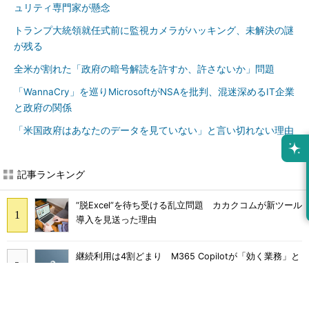
ュリティ専門家が懸念
トランプ大統領就任式前に監視カメラがハッキング、未解決の謎
が残る
全米が割れた「政府の暗号解読を許すか、許さないか」問題
「WannaCry」を巡りMicrosoftがNSAを批判、混迷深めるIT企業
と政府の関係
「米国政府はあなたのデータを見ていない」と言い切れない理由
記事ランキング
“脱Excel”を待ち受ける乱立問題 カカクコムが新ツール
導入を見送った理由
継続利用は4割どまり M365 Copilotが「効く業務」と
期待外れの境界
画面をティッシュで拭くのはNG Dellが推奨するPCの