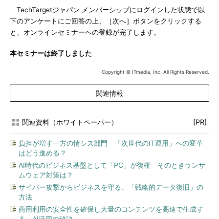
TechTargetジャパン メンバーシップにログインした状態で以
下のアンケートにご回答の上、［次へ］ボタンをクリックする
と、オンラインセミナーへの登録が完了します。
本セミナーは終了しました
Copyright © ITmedia, Inc. All Rights Reserved.
関連情報
関連資料（ホワイトペーパー）
[PR]
負担が増す一方の情シス部門 「次世代のIT運用」への変革
はどう進める？
AI時代のビジネス基盤として「PC」が復権 そのときランサ
ムウェア対策は？
サイバー攻撃からビジネスを守る、「戦略的データ復旧」の
方法
商用利用の安全性を確保し大量のコンテンツを高速で生成す
る、AI活用の秘訣