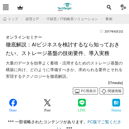
トップ
経営とIT
IT経営／IT戦略系ソリューション
事例
2017年6月2日
オンラインセミナー
徹底解説：AIビジネスを検討するなら知っておき
たい、ストレージ基盤の技術要件、導入実務
大量のデータを効率よく蓄積・活用するためのストレージ基盤の
構築に向け、どのように準備すべきか。求められる要件とそれを
実現するテクノロジーを徹底解説。
[ITmedia]
PC用表示
関連情報
Share
Post
LINE
Hatena
*** 一部省略されたコンテンツがあります。
PC版でご覧くださ
い。
***