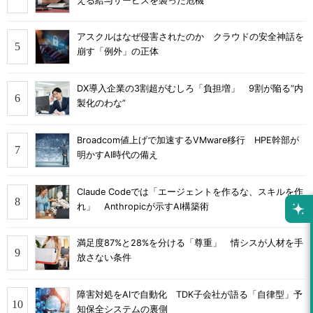
える給与サービスを襲った危機
アスクルはなぜ侵害されたのか クラウドの安全神話を
崩す「例外」の正体
DX導入企業の3割超がむしろ「負担増」 9割が陥る“内
製化のわな”
Broadcom値上げで加速するVMware移行 HPE幹部が
明かすAI時代の備え
Claude Codeでは「エージェントを作るな、スキルを作
れ」 Anthropicが示すAI構築術
満足度87%と28%を分ける「尊重」 情シスが人材を手
放さない条件
障害対処をAIで自動化 TDK子会社が語る「自律型」予
知保全システムの裏側