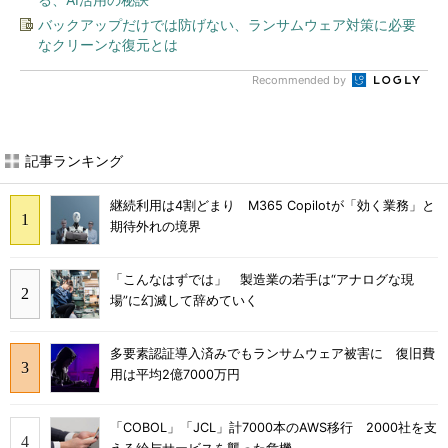
バックアップだけでは防げない、ランサムウェア対策に必要
なクリーンな復元とは
Recommended by
記事ランキング
継続利用は4割どまり M365 Copilotが「効く業務」と
期待外れの境界
「こんなはずでは」 製造業の若手は“アナログな現
場”に幻滅して辞めていく
多要素認証導入済みでもランサムウェア被害に 復旧費
用は平均2億7000万円
「COBOL」「JCL」計7000本のAWS移行 2000社を支