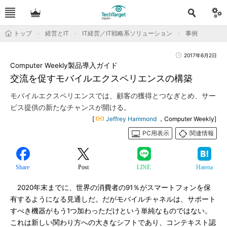
トップ
経営とIT
IT経営／IT戦略系ソリューション
事例
2017年6月2日
Computer Weekly製品導入ガイド
交流を促すモバイルエクスペリエンスの構築
モバイルエクスペリエンスでは、顧客の獲得とつなぎとめ、サー
ビス提供の新たなチャンスが開ける。
[
Jeffrey Hammond
，Computer Weekly]
PC用表示
関連情報
Share
Post
LINE
Hatena
2020年末までに、世界の消費者の91％がスマートフォンを保
有するようになる見通しだ。だがモバイルチャネルは、サポート
すべき機器がもう1つ加わっただけという単純なものではない。
これは新しい関わり方への大きなシフトであり、コンテキスト認