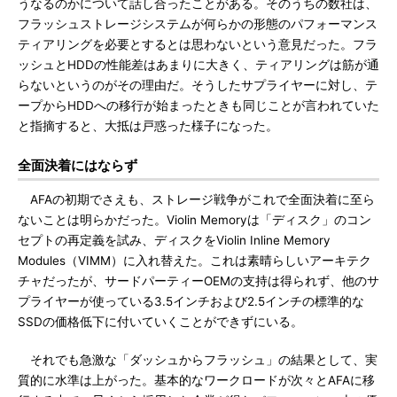
うなるのかについて話し合ったことがある。そのうちの数社は、
フラッシュストレージシステムが何らかの形態のパフォーマンス
ティアリングを必要とするとは思わないという意見だった。フラ
ッシュとHDDの性能差はあまりに大きく、ティアリングは筋が通
らないというのがその理由だ。そうしたサプライヤーに対し、テ
ープからHDDへの移行が始まったときも同じことが言われていた
と指摘すると、大抵は戸惑った様子になった。
全面決着にはならず
AFAの初期でさえも、ストレージ戦争がこれで全面決着に至ら
ないことは明らかだった。Violin Memoryは「ディスク」のコン
セプトの再定義を試み、ディスクをViolin Inline Memory
Modules（VIMM）に入れ替えた。これは素晴らしいアーキテク
チャだったが、サードパーティーOEMの支持は得られず、他のサ
プライヤーが使っている3.5インチおよび2.5インチの標準的な
SSDの価格低下に付いていくことができずにいる。
それでも急激な「ダッシュからフラッシュ」の結果として、実
質的に水準は上がった。基本的なワークロードが次々とAFAに移