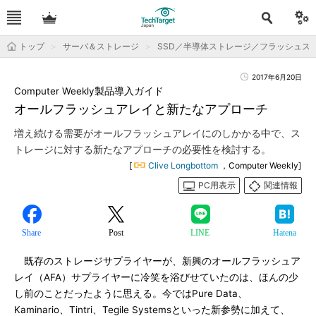
トップ
サーバ＆ストレージ
SSD／半導体ストレージ／フラッシュス
2017年6月20日
Computer Weekly製品導入ガイド
オールフラッシュアレイと新たなアプローチ
増え続ける需要がオールフラッシュアレイにのしかかる中で、ス
トレージに対する新たなアプローチの必要性を検討する。
[
Clive Longbottom
，Computer Weekly]
PC用表示
関連情報
Share
Post
LINE
Hatena
既存のストレージサプライヤーが、新興のオールフラッシュア
レイ（AFA）サプライヤーに冷笑を浴びせていたのは、ほんの少
し前のことだったように思える。今ではPure Data、
Kaminario、Tintri、Tegile Systemsといった新参勢に加えて、