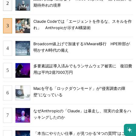
期待外れの境界
Claude Codeでは「エージェントを作るな、スキルを作
れ」 Anthropicが示すAI構築術
Broadcom値上げで加速するVMware移行 HPE幹部が
明かすAI時代の備え
多要素認証導入済みでもランサムウェア被害に 復旧費
用は平均2億7000万円
Macを守る「ロックダウンモード」が“侵害調査の障
壁”になっている
なぜAnthropicの「Claude」は暴走し、現実の企業をハ
ッキングしたのか
「本当にやりたい仕事」が見つかる“4つの質問”はこれ