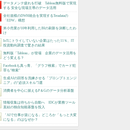
データメンテ疲れを打破 Tableau無料版で実現
する 安全な現場主導のデータ活用
全社規模のDWH統合を実現するTeradataの
「EDW」構想
米小売業が10年利用したBIの刷新を決断したわ
け
IoTにトライしていない企業はたった11％、IT
投資動向調査で驚きの結果
無料版「Tableau」が登場 企業のデータ活用を
どう変える？
Facebookも真っ青、「グラフ検索」でカード犯
罪も“検索”
生成AIの回答を洗練させる「プロンプトエンジ
ニア」の“必須スキル”5選
消費者を中心に据えるP＆Gのデータ分析基盤
情報収集は待ちから自動へ IDCが業務ツール
直結の独自知能基盤を投入
「AIで仕事が楽になる」どころか「もっと大変
になる」のはなぜか？