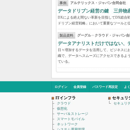
事例
アルテリックス・ジャパン合同会社
データドリブン経営の鍵 三井物
DXによる絶え間ない革新を目指してDX総合
ドリブン経営戦略」において重要なツールと
製品資料
グーグル・クラウド・ジャパン合
データアナリストだけではない、
日々増加するデータを活用して、ビジネスに
織で、データへスムーズにアクセスできるよ
ている。
ログイン
会員登録
パスワード再設定
よ
ITインフラ
セキュリ
クラウド
セキュリ
仮想化
サーバ＆ストレージ
スマートモバイル
ネットワーク
システム運用管理