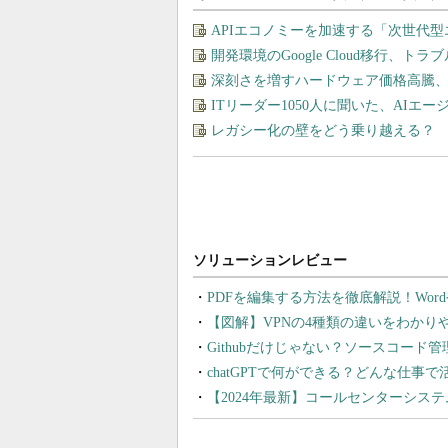
APIエコノミーを加速する「次世代
開発環境のGoogle Cloud移行、ト
深刻さを増すハードウェア価格高騰
ITリーダー1050人に聞いた、AI
レガシー化の壁をどう乗り越える？ 
PDFを編集する方法を徹底解説！Wor
【図解】VPNの4種類の違いをわか
Githubだけじゃない？ソースコード
chatGPTで何ができる？どんな仕事
【2024年最新】コールセンターシス