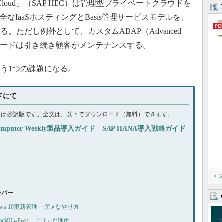
ise Cloud」（SAP HEC）は管理型プライベートクラウドを
なIaaSホスティングとBasis管理サービスモデルを、
ただし例外として、カスタムABAP（Advanced
gramming）コードは引き続き顧客がメンテナンスする。
う1つの課題になる。
イドにて
事は抄訳版です。全文は、以下でダウンロード（無料）できます。
omputer Weekly製品導入ガイド SAP HANA導入戦略ガイド
»
ナンバー
indows 10更新管理 ダメなやり方
無線技術Li-Fiが「アリ」な理由