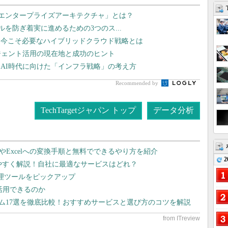
型エンタープライズアーキテクチャ」とは？
ラブルを防ぎ着実に進めるための3つのス...
、今こそ必要なハイブリッドクラウド戦略とは
エージェント活用の現在地と成功のヒント
AI時代に向けた「インフラ戦略」の考え方
Recommended by
TechTargetジャパン トップ
データ分析
dやExcelへの変換手順と無料でできるやり方を紹介
2
りやすく解説！自社に最適なサービスはどれ？
管理ツールをピックアップ
で活用できるのか
テム17選を徹底比較！おすすめサービスと選び方のコツを解説