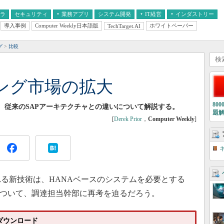
フラ
セキュリティ
業務アプリ
システム開発
IT経営
インダストリー
導入事例
Computer Weekly日本語版
ホワイトペーパー
TechTarget.AI
AI
経営とIT
医療IT
中堅・中小企業とIT
教育IT
グ
比較
ィング市場の拡大
80
た、従来のSAPアーキテクチャとの違いについて解説する。
題
[
Derek Prior
，
Computer Weekly
]
れる新技術は、HANAベースのシステムを必要とする
について、調達担当幹部に再考を迫るだろう。
無料ダウンロード