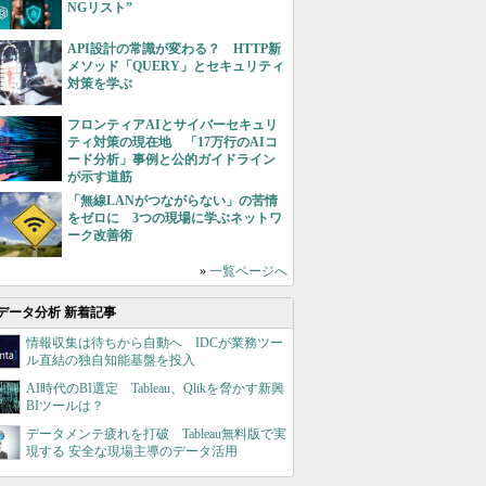
NGリスト”
API設計の常識が変わる？ HTTP新
メソッド「QUERY」とセキュリティ
対策を学ぶ
フロンティアAIとサイバーセキュリ
ティ対策の現在地 「17万行のAIコ
ード分析」事例と公的ガイドライン
が示す道筋
「無線LANがつながらない」の苦情
をゼロに 3つの現場に学ぶネットワ
ーク改善術
»
一覧ページへ
データ分析 新着記事
情報収集は待ちから自動へ IDCが業務ツー
ル直結の独自知能基盤を投入
AI時代のBI選定 Tableau、Qlikを脅かす新興
BIツールは？
データメンテ疲れを打破 Tableau無料版で実
現する 安全な現場主導のデータ活用