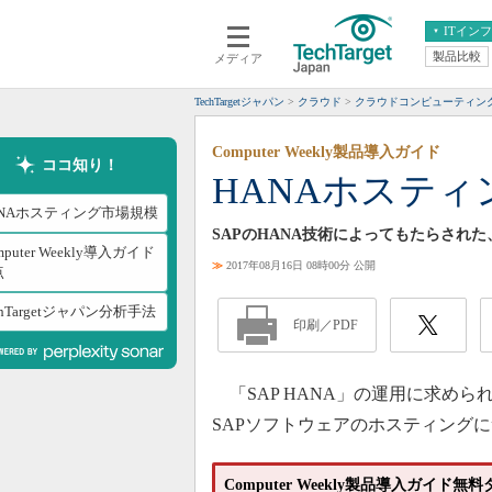
ITイン
製品比較
メディア
クラウド
エンタープライズ
ERP
仮想化
TechTargetジャパン
クラウド
クラウドコンピューティン
データ分析
サーバ＆ストレージ
Computer Weekly製品導入ガイド
CX
スマートモバイル
ココ知り！
HANAホステ
情報系システム
ネットワーク
ANAホスティング市場規模
システム運用管理
SAPのHANA技術によってもたらされ
mputer Weekly導入ガイド
≫
2017年08月16日 08時00分 公開
点
chTargetジャパン分析手法
印刷／PDF
「SAP HANA」の運用に求めら
SAPソフトウェアのホスティング
Computer Weekly製品導入ガイド