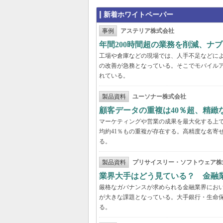
新着ホワイトペーパー
事例
アステリア株式会社
年間200時間超の業務を削減、ナ
工場や倉庫などの現場では、人手不足などに
の改善が急務となっている。そこでモバイル
れている。
製品資料
ユーソナー株式会社
顧客データの重複は40％超、精
マーケティングや営業の成果を最大化する上
均約41％もの重複が存在する。高精度な名寄
る。
製品資料
プリサイスリー・ソフトウェア株
業界大手はどう見ている？ 金融
厳格なガバナンスが求められる金融業界にお
が大きな課題となっている。大手銀行・生命
る。