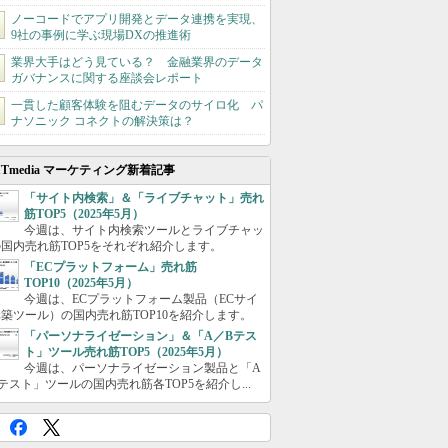
ノーコードでアプリ開発とデータ連携を実現、
9社の事例に学ぶ現場DXの推進術
業界大手はどう見ている？ 金融業界のデータ
ガバナンスに関する座談会レポート
一貫した顧客体験を阻むデータのサイロ化 パ
ナソニック コネクトの解決策は？
ITmedia マーケティング新着記事
「サイト内検索」＆「ライブチャット」売れ
筋TOP5（2025年5月）
今週は、サイト内検索ツールとライブチャッ
国内売れ筋TOP5をそれぞれ紹介します。
「ECプラットフォーム」売れ筋
TOP10（2025年5月）
今週は、ECプラットフォーム製品（ECサイ
築ツール）の国内売れ筋TOP10を紹介します。
「パーソナライゼーション」＆「A／Bテス
ト」ツール売れ筋TOP5（2025年5月）
今週は、パーソナライゼーション製品と「A
テスト」ツールの国内売れ筋各TOP5を紹介し...