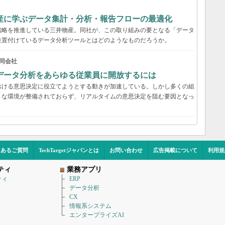
産に学ぶデータ集計・分析・報告フローの最適化
戦略を推進している三井物産。同社が、この取り組みの要となる「データ
位置付けているデータ分析ツールとはどのようなものだろうか。
同会社
データ分析をあらゆる従業員に開放するには
おける意思決定に役立てようとする動きが加速している。しかし多くの組
うな環境が整備されておらず、リアルタイムの意思決定を阻む要因となっ
くあるご質問
TechTargetジャパンとは
お問い合わせ
広告掲載について
利用規
ティ
業務アプリ
ティ
ERP
データ分析
CX
情報系システム
エンタープライズAI