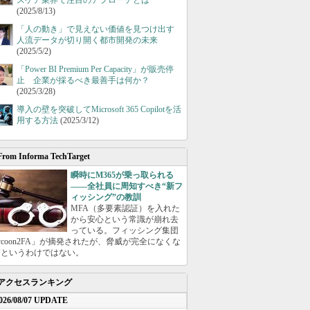
スケア業界で注目のアプローチとは
(2025/8/13)
「人の動き」で見えない価値を見つけ出す
人流データが切り開く都市開発の未来
(2025/5/2)
「Power BI Premium Per Capacity」が販売停
止 企業が採るべき最善手は何か？
(2025/3/28)
導入の壁を突破してMicrosoft 365 Copilotを活
用する方法
(2025/3/12)
From Informa TechTarget
瞬時にM365が乗っ取られる
――全社員に周知すべき“新フ
ィッシング”の教訓
MFA（多要素認証）を入れた
から安心という常識が崩れ去
っている。フィッシング集団
ycoon2FA」が摘発されたが、脅威が完全になくな
たというわけではない。
アクセスランキング
026/08/07 UPDATE