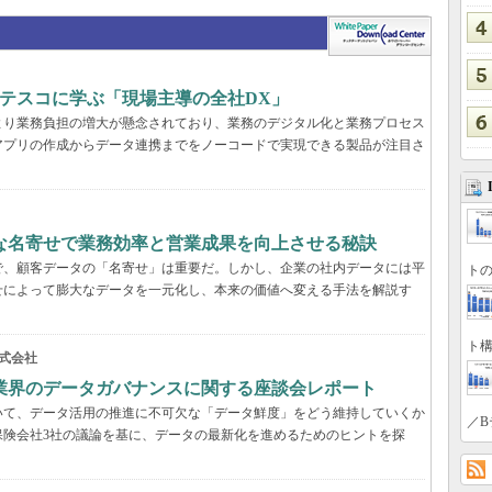
ブテスコに学ぶ「現場主導の全社DX」
より業務負担の増大が懸念されており、業務のデジタル化と業務プロセス
アプリの作成からデータ連携までをノーコードで実現できる製品が注目さ
緻な名寄せで業務効率と営業成果を向上させる秘訣
で、顧客データの「名寄せ」は重要だ。しかし、企業の社内データには平
トの
せによって膨大なデータを一元化し、本来の価値へ変える手法を解説す
ト構
式会社
業界のデータガバナンスに関する座談会レポート
いて、データ活用の推進に不可欠な「データ鮮度」をどう維持していくか
／B
保険会社3社の議論を基に、データの最新化を進めるためのヒントを探