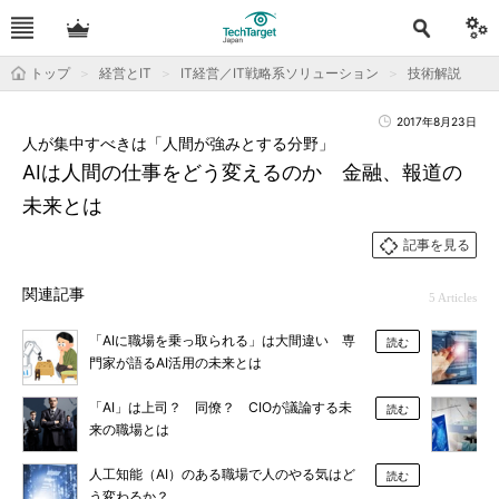
トップ
経営とIT
IT経営／IT戦略系ソリューション
技術解説
2017年8月23日
人が集中すべきは「人間が強みとする分野」
AIは人間の仕事をどう変えるのか 金融、報道の
未来とは
記事を見る
関連記事
5 Articles
「AIに職場を乗っ取られる」は大間違い 専
読む
門家が語るAI活用の未来とは
「AI」は上司？ 同僚？ CIOが議論する未
読む
来の職場とは
人工知能（AI）のある職場で人のやる気はど
読む
う変わるか？