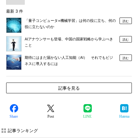
最新 3 件
「量子コンピュータ×機械学習」は何の役に立ち、何の
読む
役に立たないのか
AIアナウンサーも登場、中国の国家戦略から学ぶべき
読む
こと
期待にはまだ届かない人工知能（AI） それでもビジ
読む
ネスに導入するには
記事を見る
Share
Post
LINE
Hatena
記事ランキング