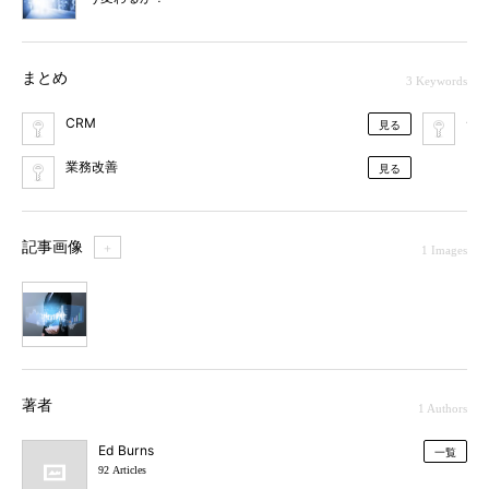
まとめ
3 Keywords
CRM
デ
見る
業務改善
見る
記事画像
＋
1 Images
1
著者
1 Authors
Ed Burns
一覧
92 Articles