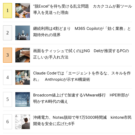
“脱Excel”を待ち受ける乱立問題 カカクコムが新ツール
導入を見送った理由
継続利用は4割どまり M365 Copilotが「効く業務」と
期待外れの境界
画面をティッシュで拭くのはNG Dellが推奨するPCの
正しいお手入れ方法
Claude Codeでは「エージェントを作るな、スキルを作
れ」 Anthropicが示すAI構築術
Broadcom値上げで加速するVMware移行 HPE幹部が
明かすAI時代の備え
沖縄電力、Notes脱却で年1万5000時間減 kintone市民
開発を安全に広げた6手