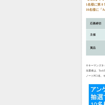
1名様に第 8
10名様に「
応募締切
主催
賞品
※キーマンズネ
当選者は、Tec
ノートPC1名、