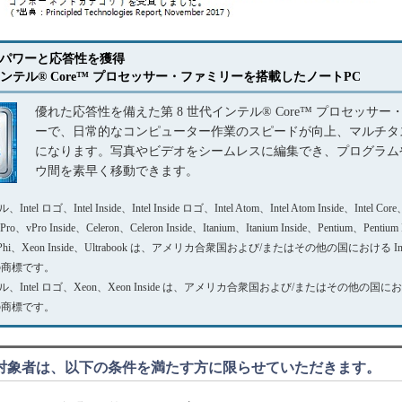
パワーと応答性を獲得
インテル® Core™ プロセッサー・ファミリーを搭載したノートPC
優れた応答性を備えた第 8 世代インテル® Core™ プロセッサー
ーで、日常的なコンピューター作業のスピードが向上、マルチタ
になります。写真やビデオをシームレスに編集でき、プログラム
ウ間を素早く移動できます。
ntel ロゴ、Intel Inside、Intel Inside ロゴ、Intel Atom、Intel Atom Inside、Intel Core
 vPro、vPro Inside、Celeron、Celeron Inside、Itanium、Itanium Inside、Pentium、Pentium
n Phi、Xeon Inside、Ultrabook は、アメリカ合衆国および/またはその他の国における Int
on の商標です。
テル、Intel ロゴ、Xeon、Xeon Inside は、アメリカ合衆国および/またはその他の国における
on の商標です。
対象者は、以下の条件を満たす方に限らせていただきます。