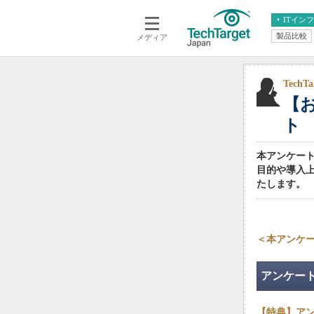
ITイン
製品比較
メディア
クラウド
エンタープライズ
ERP
仮想化
データ分析
サーバ＆ストレージ
Tec
【
CX
スマートモバイル
情報系システム
ト
ネットワーク
システム運用管理
本アンケー
目的や導入
たします。
＜本アンケ
アンケー
【特典】ア