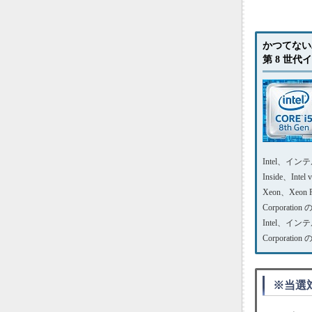
かつてない
第 8 世代
Intel、インテル、I
Inside、Intel
Xeon、Xeo
Corporati
Intel、イン
Corporati
※当選