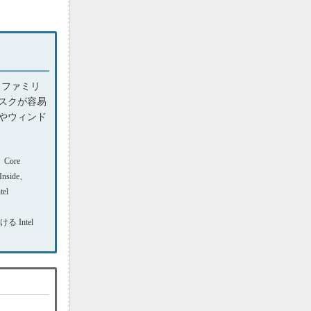
・ファミリ
スクが容易
やウィンド
、Core
 Inside、
el
 Intel