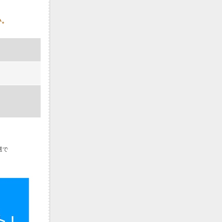
い。
選で