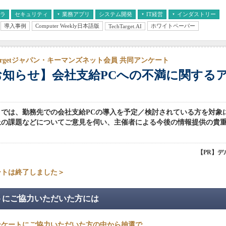
フラ
セキュリティ
業務アプリ
システム開発
IT経営
インダストリー
導入事例
Computer Weekly日本語版
ホワイトペーパー
TechTarget.AI
AI
経営とIT
医療IT
中堅・中小企業とIT
教育IT
hTargetジャパン・キーマンズネット会員 共同アンケート
お知らせ】会社支給PCへの不満に関する
トでは、勤務先での会社支給PCの導入を予定／検討されている方を対象
上の課題などについてご意見を伺い、主催者による今後の情報提供の貴
【PR】デ
ートは終了しました＞
トにご協力いただいた方には
ンケートにご協力いただいた方の中から抽選で