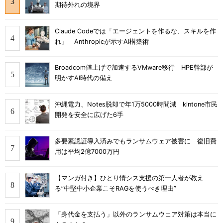
期待外れの境界
Claude Codeでは「エージェントを作るな、スキルを作
れ」 Anthropicが示すAI構築術
Broadcom値上げで加速するVMware移行 HPE幹部が
明かすAI時代の備え
沖縄電力、Notes脱却で年1万5000時間減 kintone市民
開発を安全に広げた6手
多要素認証導入済みでもランサムウェア被害に 復旧費
用は平均2億7000万円
【マンガ付き】ひとり情シス支援の第一人者が教え
る”中堅中小企業こそRAGを使うべき理由”
「身代金を支払う」以外のランサムウェア対策は本当に