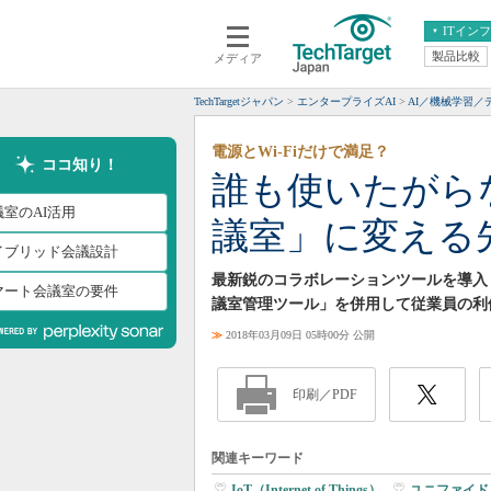
ITイン
製品比較
メディア
クラウド
エンタープライズ
ERP
仮想化
TechTargetジャパン
エンタープライズAI
AI／機械学習／
データ分析
サーバ＆ストレージ
電源とWi-Fiだけで満足？
CX
スマートモバイル
ココ知り！
誰も使いたがら
情報系システム
ネットワーク
議室のAI活用
議室」に変える
システム運用管理
イブリッド会議設計
最新鋭のコラボレーションツールを導入
マート会議室の要件
議室管理ツール」を併用して従業員の利
≫
2018年03月09日 05時00分 公開
印刷／PDF
関連キーワード
IoT（Internet of Things）
|
ユニファイド