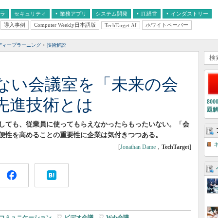
フラ
セキュリティ
業務アプリ
システム開発
IT経営
インダストリー
導入事例
Computer Weekly日本語版
ホワイトペーパー
TechTarget.AI
AI
経営とIT
医療IT
中堅・中小企業とIT
教育IT
ディープラーニング
技術解説
ない会議室を「未来の会
先進技術とは
80
題
しても、従業員に使ってもらえなかったらもったいない。「会
便性を高めることの重要性に企業は気付きつつある。
[
Jonathan Dame
，
TechTarget
]
コミュニケーション
|
ビデオ会議
|
Web会議