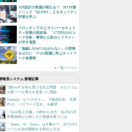
API設計の常識が変わる？ HTTP新
メソッド「QUERY」とセキュリティ
対策を学ぶ
フロンティアAIとサイバーセキュリ
ティ対策の現在地 「17万行のAIコ
ード分析」事例と公的ガイドライン
が示す道筋
「無線LANがつながらない」の苦情
をゼロに 3つの現場に学ぶネットワ
ーク改善術
»
一覧ページへ
情報系システム 新着記事
“脱Excel”を待ち受ける乱立問題 カカクコム
が新ツール導入を見送った理由
Joshinが「ピースサイン」で勤怠打刻 共用
PCの「パスワード忘れ」を解消
「Excel至上主義」の終わらせ方 丸2日の手
作業地獄から情シスと現場を救うには
「Teams」や「Zoom」は不要か？ AIでUCC
ツールを自社開発する利点と欠点