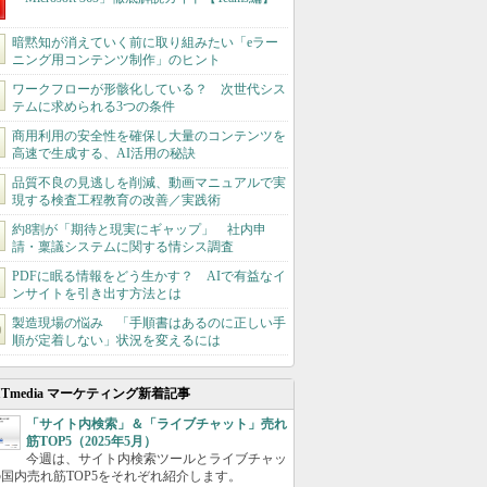
暗黙知が消えていく前に取り組みたい「eラー
ニング用コンテンツ制作」のヒント
ワークフローが形骸化している？ 次世代シス
テムに求められる3つの条件
商用利用の安全性を確保し大量のコンテンツを
高速で生成する、AI活用の秘訣
品質不良の見逃しを削減、動画マニュアルで実
現する検査工程教育の改善／実践術
約8割が「期待と現実にギャップ」 社内申
請・稟議システムに関する情シス調査
PDFに眠る情報をどう生かす？ AIで有益なイ
ンサイトを引き出す方法とは
製造現場の悩み 「手順書はあるのに正しい手
順が定着しない」状況を変えるには
ITmedia マーケティング新着記事
「サイト内検索」＆「ライブチャット」売れ
筋TOP5（2025年5月）
今週は、サイト内検索ツールとライブチャッ
国内売れ筋TOP5をそれぞれ紹介します。