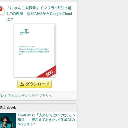
「にゃんこ大戦争」インフラ“大引っ越
し”の理由 なぜAWSからGoogle Cloud
に？
ダウンロード
 プレミアムコンテンツライブラリへ
＠IT eBook
ChatGPTに「入力してはいけない」5
項目――押さえておきたい“生成AIの
NGリスト”