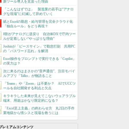
新ツール導入を見送った理由
「こんなはずでは」 製造業の若手は“アナロ
グな現場”に幻滅して辞めていく
紙とExcelの勤怠・給与管理を完全クラウド化
「独自ルール」をどう再現？
8割がアナログに逆戻り 自治体DXで庁内ツー
ルが定着しない“やっぱりな理由”
Joshinが「ピースサイン」で勤怠打刻 共用PC
の「パスワード忘れ」を解消
Excel操作をプロンプトで実行できる「Copilot」
の実力は？
次に来るのはまさかの“音声通信”、注目モバイ
ルアプリ「Talko」が物語ること
「Teams」や「Zoom」は不要か？ AIでUCCツ
ールを自社開発する利点と欠点
キラキラした未来が見えてこないウェアラブル
端末、用途はかなり限定的になる？
「Excel至上主義」の終わらせ方 丸2日の手作
業地獄から情シスと現場を救うには
プレミアムコンテンツ