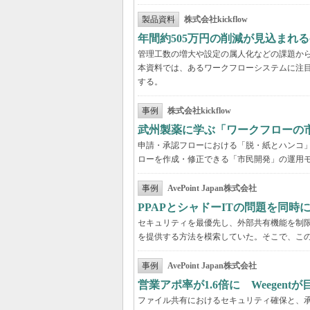
製品資料
株式会社kickflow
年間約505万円の削減が見込まれ
管理工数の増大や設定の属人化などの課題か
本資料では、あるワークフローシステムに注
する。
事例
株式会社kickflow
武州製薬に学ぶ「ワークフローの
申請・承認フローにおける「脱・紙とハンコ
ローを作成・修正できる「市民開発」の運用
事例
AvePoint Japan株式会社
PPAPとシャドーITの問題を同時に解
セキュリティを最優先し、外部共有機能を制
を提供する方法を模索していた。そこで、こ
事例
AvePoint Japan株式会社
営業アポ率が1.6倍に Weegen
ファイル共有におけるセキュリティ確保と、承認