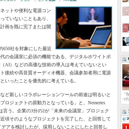
ネットや便利な電源コン
わっていないこともあり、
す計画を既に完了または開
世界の約650社を対象にした最近
現代の会議室に必須の機能である、デジタルホワイトボ
（AI）などの高価な技術の導入は考えていないとい
ット接続や高音質オーディオ機器、会議参加者用に電源
どといったことを優先的に考えている。
など新しいコラボレーションツールの前途は明るいと
「T
っ
ロジェクトの原動力となっている」と、Nemertes
ス氏は言う。企業の3分の2が「未来の会議室」プロジェク
は近頃そのようなプロジェクトを完了した、と回答して
2
アイデアを検討したが、採用しないことにしたと回答し