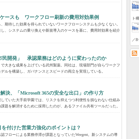
るケースも ワークフロー刷新の費用対効果例
ト構
ら、期待した効果を得られていないワークフローシステムも少なくない。
目し、システムの乗り換えや新規導入のケースを基に、費用対効果を紹介
／B
市民開発」 承認業務はどのように変わったのか
」で大きな成果を上げている武州製薬。同社は、現場部門が自らワークフ
モデルを構築し、ガバナンスとスピードの両立を実現している。
決、「Microsoft 365の安全な出口」の作り方
限していた大手前学園では、リスクを抑えつつ利便性を損なわない仕組み
の課題を解消するために採用したのが、あるファイル共有ツールだった。
tが目を付けた営業力強化のポイントは？
フローによる業務停滞が課題となっていたWeegent。新システムの導