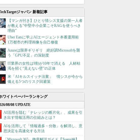
TechTargetジャパン 新着記事
【マンガ付き】ひとり情シス支援の第一人者
が教える”中堅中小企業こそRAGを使うべき
理由”
Uber Eatsに学ぶAIエージェント本番運用術
1万都市の料理画像を自己修復
Azureは限界ギリギリ 絶好調Microsoftを襲
う「GPU不足」の深刻度
IT業界の女性は9割が10年で消える 人材枯
渇を招く“見えない壁”の正体
米「AIキルスイッチ法案」 情シスが今から
備える5つのリスク回避策
ホワイトペーパーランキング
026/08/08 UPDATE
AI活用を阻む「ナレッジの断片化」、成果を引
き出す情報活用の仕組みとは？
AIを活用して「情報過多・分散」を解消し、意
思決定を高速化する方法
「Microsoft 365」徹底解説ガイド【Teams編】