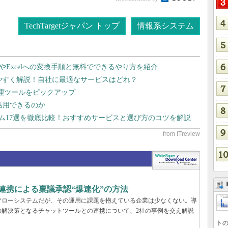
TechTargetジャパン トップ
情報系システム
dやExcelへの変換手順と無料でできるやり方を紹介
りやすく解説！自社に最適なサービスはどれ？
管理ツールをピックアップ
で活用できるのか
テム17選を徹底比較！おすすめサービスと選び方のコツを解説
k連携による稟議承認“爆速化”の方法
フローシステムだが、その運用に課題を抱えている企業は少なくない。導
の解決策となるチャットツールとの連携について、2社の事例を交え解説
トの