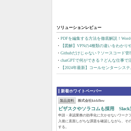
PDFを編集する方法を徹底解説！Wor
【図解】VPNの4種類の違いをわか
Githubだけじゃない？ソースコード
chatGPTで何ができる？どんな仕事
【2024年最新】コールセンターシス
新着ホワイトペーパー
製品資料
株式会社kickflow
ビザスクやソラコムも採用 Slac
申請・承認業務の効率化に欠かせないワーク
入後に直面しがちな課題を確認しながら、そ
する。