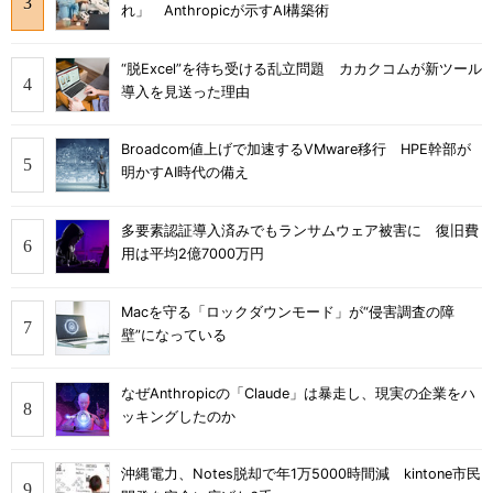
れ」 Anthropicが示すAI構築術
“脱Excel”を待ち受ける乱立問題 カカクコムが新ツール
導入を見送った理由
Broadcom値上げで加速するVMware移行 HPE幹部が
明かすAI時代の備え
多要素認証導入済みでもランサムウェア被害に 復旧費
用は平均2億7000万円
Macを守る「ロックダウンモード」が“侵害調査の障
壁”になっている
なぜAnthropicの「Claude」は暴走し、現実の企業をハ
ッキングしたのか
沖縄電力、Notes脱却で年1万5000時間減 kintone市民