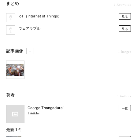
まとめ
2 Keywords
IoT（Internet of Things）
見る
ウェアラブル
見る
記事画像
＋
1 Images
1
著者
1 Authors
George Thangadurai
一覧
1 Articles
最新 1 件