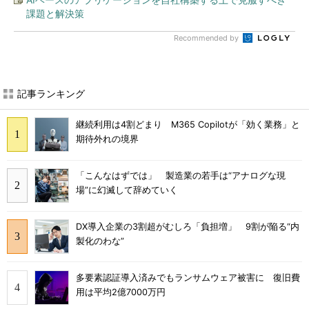
課題と解決策
Recommended by
記事ランキング
継続利用は4割どまり M365 Copilotが「効く業務」と
期待外れの境界
「こんなはずでは」 製造業の若手は“アナログな現
場”に幻滅して辞めていく
DX導入企業の3割超がむしろ「負担増」 9割が陥る“内
製化のわな”
多要素認証導入済みでもランサムウェア被害に 復旧費
用は平均2億7000万円