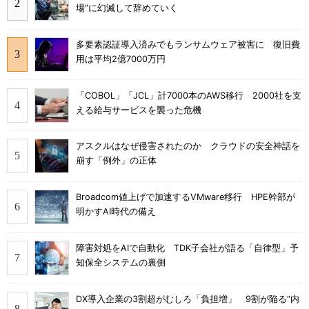
場”に幻滅して辞めていく
多要素認証導入済みでもランサムウェア被害に 復旧費
用は平均2億7000万円
「COBOL」「JCL」計7000本のAWS移行 2000社を支
える給与サービスを襲った危機
アスクルはなぜ侵害されたのか クラウドの安全神話を
崩す「例外」の正体
Broadcom値上げで加速するVMware移行 HPE幹部が
明かすAI時代の備え
障害対処をAIで自動化 TDK子会社が語る「自律型」予
知保全システムの裏側
DX導入企業の3割超がむしろ「負担増」 9割が陥る“内