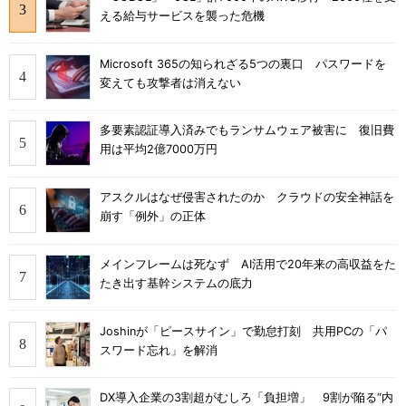
える給与サービスを襲った危機
Microsoft 365の知られざる5つの裏口 パスワードを
変えても攻撃者は消えない
多要素認証導入済みでもランサムウェア被害に 復旧費
用は平均2億7000万円
アスクルはなぜ侵害されたのか クラウドの安全神話を
崩す「例外」の正体
メインフレームは死なず AI活用で20年来の高収益をた
たき出す基幹システムの底力
Joshinが「ピースサイン」で勤怠打刻 共用PCの「パ
スワード忘れ」を解消
DX導入企業の3割超がむしろ「負担増」 9割が陥る“内