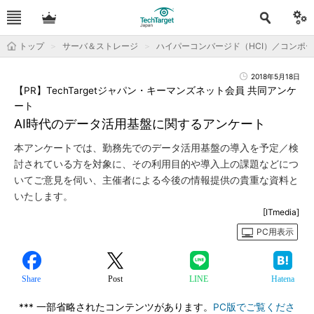
トップ
サーバ＆ストレージ
ハイパーコンバージド（HCI）／コンポ
2018年5月18日
【PR】TechTargetジャパン・キーマンズネット会員 共同アンケ
ート
AI時代のデータ活用基盤に関するアンケート
本アンケートでは、勤務先でのデータ活用基盤の導入を予定／検
討されている方を対象に、その利用目的や導入上の課題などにつ
いてご意見を伺い、主催者による今後の情報提供の貴重な資料と
いたします。
[ITmedia]
PC用表示
Share
Post
LINE
Hatena
*** 一部省略されたコンテンツがあります。
PC版でご覧くださ