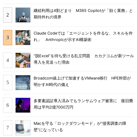
継続利用は4割どまり M365 Copilotが「効く業務」と
期待外れの境界
Claude Codeでは「エージェントを作るな、スキルを作
れ」 Anthropicが示すAI構築術
“脱Excel”を待ち受ける乱立問題 カカクコムが新ツール
導入を見送った理由
Broadcom値上げで加速するVMware移行 HPE幹部が
明かすAI時代の備え
多要素認証導入済みでもランサムウェア被害に 復旧費
用は平均2億7000万円
Macを守る「ロックダウンモード」が“侵害調査の障
壁”になっている