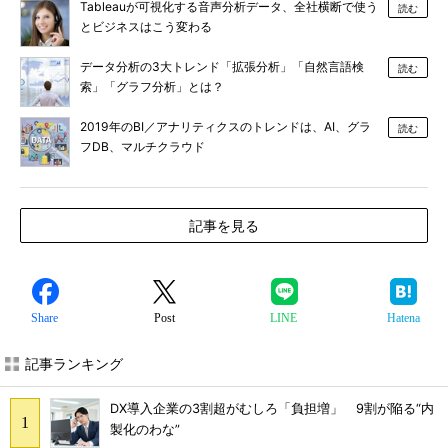
Tableauが可視化する音声分析データ、全社横断で使う
読む
とビジネスはこう変わる
データ分析の3大トレンド「拡張分析」「自然言語検
読む
索」「グラフ分析」とは？
2019年のBI／アナリティクスのトレンドは、AI、グラ
読む
フDB、マルチクラウド
記事を見る
Share
Post
LINE
Hatena
記事ランキング
DX導入企業の3割超がむしろ「負担増」 9割が陥る“内
製化のわな”