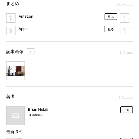
まとめ
5 Keywords
Amazon
Fa
見る
Apple
Goo
見る
記事画像
＋
1 Images
1
著者
1 Authors
Brian Holak
一覧
34 Articles
最新 3 件