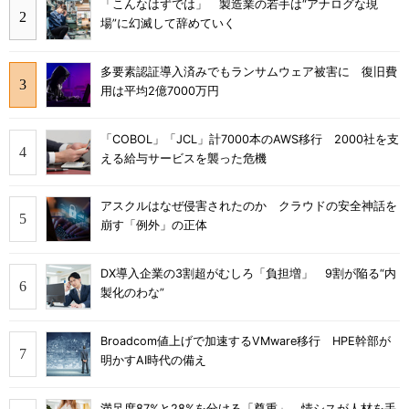
「こんなはずでは」 製造業の若手は“アナログな現
場”に幻滅して辞めていく
多要素認証導入済みでもランサムウェア被害に 復旧費
用は平均2億7000万円
「COBOL」「JCL」計7000本のAWS移行 2000社を支
える給与サービスを襲った危機
アスクルはなぜ侵害されたのか クラウドの安全神話を
崩す「例外」の正体
DX導入企業の3割超がむしろ「負担増」 9割が陥る“内
製化のわな”
Broadcom値上げで加速するVMware移行 HPE幹部が
明かすAI時代の備え
満足度87%と28%を分ける「尊重」 情シスが人材を手