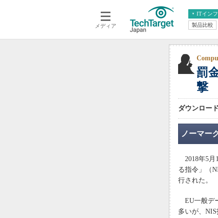
ITイン
製品比較
メディア
クラウド
エンタープライズ
ERP
仮想化
データ分析
サーバ＆ストレージ
Compu
罰金
CX
スマートモバイル
情報系システム
撃
ネットワーク
システム運用管理
ダウンロード無
ノーマー
2018年5
る指令」（NIS指
行された。
EU一般デー
多いが、NI