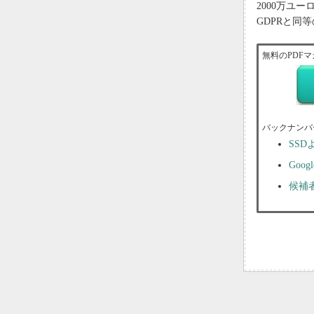
2000万ユ
GDPRと同
無料のPDFマ
バックナンバ
SS
Goog
候補