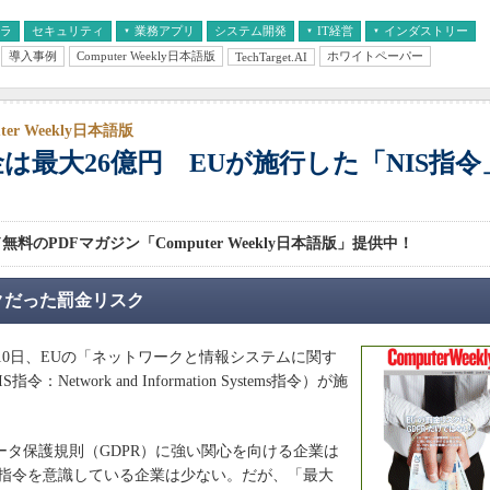
フラ
セキュリティ
業務アプリ
システム開発
IT経営
インダストリー
導入事例
Computer Weekly日本語版
ホワイトペーパー
TechTarget.AI
AI
経営とIT
医療IT
中堅・中小企業とIT
教育IT
ter Weekly日本語版
は最大26億円 EUが施行した「NIS指
料のPDFマガジン「Computer Weekly日本語版」提供中！
クだった罰金リスク
月10日、EUの「ネットワークと情報システムに関す
令：Network and Information Systems指令）が施
タ保護規則（GDPR）に強い関心を向ける企業は
S指令を意識している企業は少ない。だが、「最大