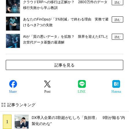
クラウドERPへの移行は正解か？ 2800万件のデータ
読む
移行失敗から学ぶ教訓
あなたのFinOpsが「3%削減」で終わる理由 実務で避
読む
けるべき7つの失敗
AIが「質の悪いデータ」を拡散？ 限界を迎えたETLと
読む
次世代データ基盤の最適解
記事を見る
Share
Post
LINE
Hatena
記事ランキング
DX導入企業の3割超がむしろ「負担増」 9割が陥る“内
製化のわな”