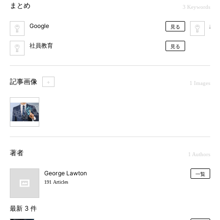
まとめ
3 Keywords
Google
経
見る
社員教育
見る
記事画像
＋
1 Images
1
著者
1 Authors
George Lawton
一覧
191 Articles
最新 3 件