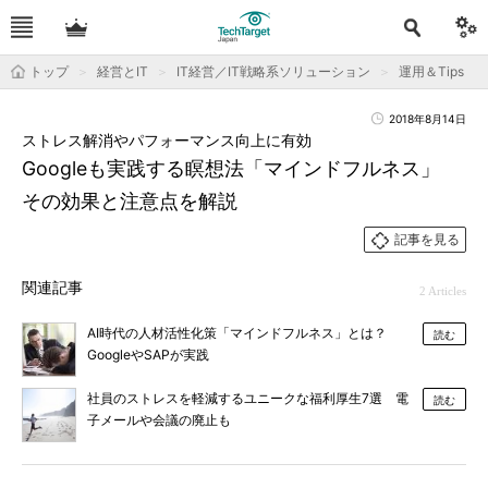
トップ
経営とIT
IT経営／IT戦略系ソリューション
運用＆Tips
2018年8月14日
ストレス解消やパフォーマンス向上に有効
Googleも実践する瞑想法「マインドフルネス」
その効果と注意点を解説
記事を見る
関連記事
2 Articles
AI時代の人材活性化策「マインドフルネス」とは？
読む
GoogleやSAPが実践
社員のストレスを軽減するユニークな福利厚生7選 電
読む
子メールや会議の廃止も