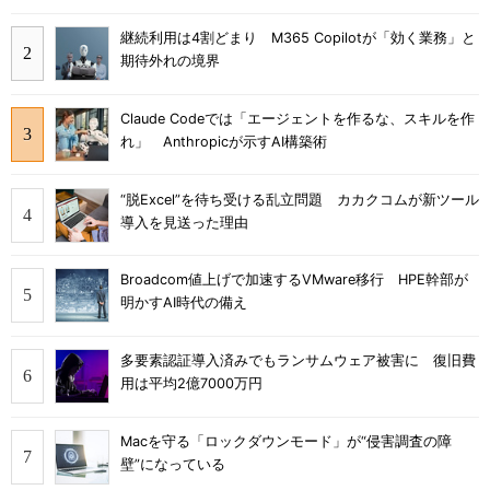
継続利用は4割どまり M365 Copilotが「効く業務」と
期待外れの境界
Claude Codeでは「エージェントを作るな、スキルを作
れ」 Anthropicが示すAI構築術
“脱Excel”を待ち受ける乱立問題 カカクコムが新ツール
導入を見送った理由
Broadcom値上げで加速するVMware移行 HPE幹部が
明かすAI時代の備え
多要素認証導入済みでもランサムウェア被害に 復旧費
用は平均2億7000万円
Macを守る「ロックダウンモード」が“侵害調査の障
壁”になっている