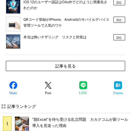
iOS 12のユーザー認証はOAuthでどのように簡素化さ
読む
れたのか
QRコード登録がiPhone、Androidのモバイルデバイス
読む
管理ツールで人気のワケ
本当は怖いテザリング リスクと対策は
読む
記事を見る
Share
Post
LINE
Hatena
記事ランキング
“脱Excel”を待ち受ける乱立問題 カカクコムが新ツール
導入を見送った理由