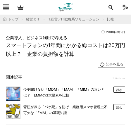
トップ
経営とIT
IT経営／IT戦略系ソリューション
比較
2018年9月2日
企業導入、ビジネス利用で考える
スマートフォンの1年間にかかる総コストは20万円
以上？ 企業の負担額を計算
記事を見る
関連記事
2 Articles
今更聞けない「MDM」「MAM」「MIM」の違いと
読む
は？ EMMの3大要素を比較
背筋が凍る「パケ死」を防げ 業務用スマホ管理に不
読む
可欠な「EMM」の基礎知識