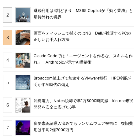
継続利用は4割どまり M365 Copilotが「効く業務」と
期待外れの境界
画面をティッシュで拭くのはNG Dellが推奨するPCの
正しいお手入れ方法
Claude Codeでは「エージェントを作るな、スキルを作
れ」 Anthropicが示すAI構築術
Broadcom値上げで加速するVMware移行 HPE幹部が
明かすAI時代の備え
沖縄電力、Notes脱却で年1万5000時間減 kintone市民
開発を安全に広げた6手
多要素認証導入済みでもランサムウェア被害に 復旧費
用は平均2億7000万円