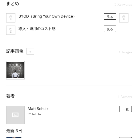
まとめ
3 Keywords
BYOD（Bring Your Own Device）
TC
見る
導入・運用のコスト感
見る
記事画像
＋
1 Images
1
著者
1 Authors
Matt Schulz
一覧
37 Articles
最新 3 件