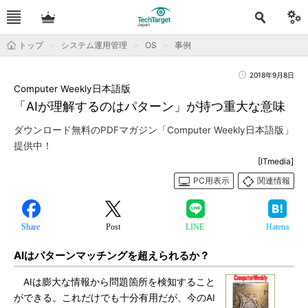
トップ
システム運用管理
OS
事例
2018年9月8日
Computer Weekly日本語版
「AIが理解するのはパターン」が持つ重大な意味
ダウンロード無料のPDFマガジン「Computer Weekly日本語版」
提供中！
[ITmedia]
PC用表示
関連情報
Share
Post
LINE
Hatena
AIはパターンマッチングを超えられるか？
AIは膨大な情報から問題箇所を検知すること
ができる。これだけでも十分有用だが、今のAI