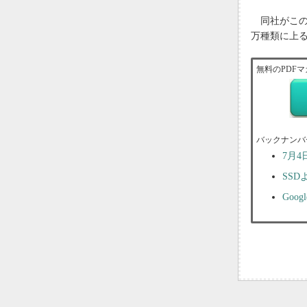
同社がこのア
万種類に上
無料のPDFマ
バックナンバ
7月
SS
Goog