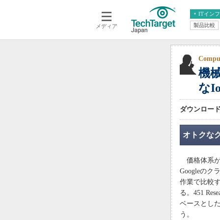
ITイン
製品比較
メディア
クラウド
エンタープライズ
ERP
仮想化
データ分析
サーバ＆ストレージ
Compu
機
CX
スマートモバイル
情報系システム
なI
ネットワーク
システム運用管理
ダウンロード無
オトクな
価格体系があま
Google
作業で比較する
る。451 R
ベースとした
う。