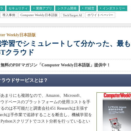
フラ
セキュリティ
業務アプリ
システム開発
IT経営
インダストリー
導入事例
Computer Weekly日本語版
ホワイトペーパー
TechTarget.AI
AI
経営とIT
医療IT
中堅・中小企業とIT
教育IT
ter Weekly日本語版
械学習でシミュレートして分かった、最も
oTクラウド
料のPDFマガジン「Computer Weekly日本語版」提供中！
クラウドサービスとは？
りにも複雑なので、Amazon、Microsoft、
のクラウドベースのプラットフォームの使用コストを手
のは不可能だと調査会社451 Researchは主張す
esearchは手作業で追跡することを断念し、機械学習を
Pythonスクリプトでコスト分析を行っているとい