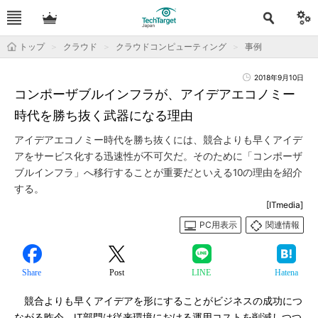
トップ
クラウド
クラウドコンピューティング
事例
2018年9月10日
コンポーザブルインフラが、アイデアエコノミー
時代を勝ち抜く武器になる理由
アイデアエコノミー時代を勝ち抜くには、競合よりも早くアイデ
アをサービス化する迅速性が不可欠だ。そのために「コンポーザ
ブルインフラ」へ移行することが重要だといえる10の理由を紹介
する。
[ITmedia]
PC用表示
関連情報
Share
Post
LINE
Hatena
競合よりも早くアイデアを形にすることがビジネスの成功につ
ながる昨今、IT部門は従来環境における運用コストを削減しつつ