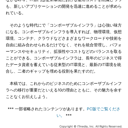
も、新しいアプリケーションの開発を迅速に進めることが求めら
れている。
そのような時代にで「コンポーザブルインフラ」は心強い味方
になる。コンポーザブルインフラを導入すれば、物理環境、仮想
環境、コンテナ、クラウドなどさまざまなワークロードや技術を
自由に組み合わせられるだけでなく、それを統合管理し、パフォ
ーマンスやセキュリティ、拡張性やコストなどのバランスを取る
ことができる。コンポーザブルインフラは、長年のビジネスで得
たデータ資産を蓄えている従来型のIT環境と、最新のIT環境を統
合し、二者のギャップを埋める役割を果たすのだ。
本稿では、これからのビジネスのためにコンポーザブルインフ
ラへの移行が重要だといえる10の理由とともに、その魅力を余す
ことなくお伝えしよう。
*** 一部省略されたコンテンツがあります。
PC版でご覧くださ
い。
***
Copyright © ITmedia, Inc. All Rights Reserved.