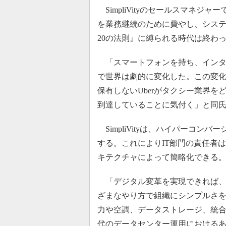
SimpliVityのセールスマネジ
を業務継続のために費やし、システ
20の法則』に縛られる時代は終わ
「スマートフォンを持ち、インタ
で世界は劇的に変化した。この変
保有しないUberがタクシー業界
到達していることに気付く」と同
SimpliVityは、ハイパーコ
する。これによりIT部門の責任者
キテクチャによって簡略化できる
「デジタル変革を実現できれば、業界
ざまなやり方で組織にシンプルさ
力や空調、データストレージ、統
代のデータセンター運用における