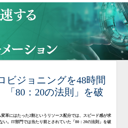
ロビジョニングを48時間
「80：20の法則」を破
ム変革にはたった2割というリソース配分では、スピード感が求
い。IT部門では当たり前とされていた「80：20の法則」を破