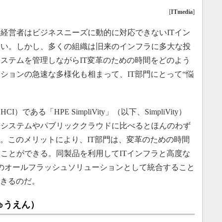
[
ITmedia
]
経営者はビジネスニーズに動的に対応できないITイン
ない。しかし、多くの組織は旧来のインフラに多大な投
ステムを管理しながらIT変革のための時間をどのよう
ションの急速な多様化も相まって、IT部門にとって“悩
る「HPE SimpliVity」（以下、SimpliVity）
来システムやパブリッククラウドに比べるとほんのわず
る。このメリットにより、IT部門は、変革のための時間
ことができる。同製品を利用してITインフラと高度な
のオールフラッシュソリューションとして統合すること
できるのだ。
ゅうえん）