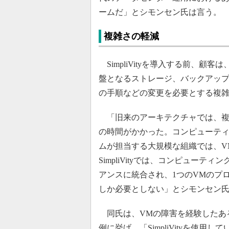
ームだ」とシモンセン氏は言う。
複雑さの軽減
SimpliVityを導入する前、
盤となるストレージ、バックアッ
の手順などの変更を必要とする複
「旧来のアーキテクチャでは、複
の時間がかかった。コンピューテ
ムが担当する大規模な組織では、V
SimpliVityでは、コンピュー
アンスに統合され、1つのVMのプ
しか必要としない」とシモンセン
同氏は、VMの障害を経験したあ
例に挙げ、「SimpliVityを使