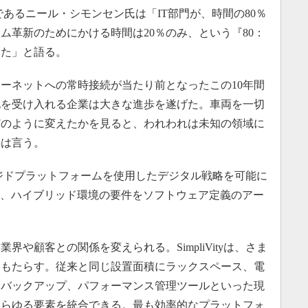
ャーであるニール・シモンセン氏は「IT部門が、時間の80％
ム革新のためにかける時間は20％のみ、という『80：
った」と語る。
ーネットへの常時接続が当たり前となったこの10年間
化を受け入れる企業は大きな進歩を遂げた。車両を一切
をどのように変えたかを見ると、われわれは未知の領域に
氏は言う。
ンバージドプラットフォームを使用したデジタル戦略を可能に
は、ハイブリッド環境の要件をソフトウェア定義のアー
。
や顧客との関係を変えられる。SimpliVityは、さま
をもたらす。従来と同じ設置面積にラックスペース、電
合バックアップ、パフォーマンス管理ツールといった現
あらゆる要素を統合できる。最も効率的なプラットフォ