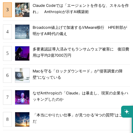
Claude Codeでは「エージェントを作るな、スキルを作
れ」 Anthropicが示すAI構築術
Broadcom値上げで加速するVMware移行 HPE幹部が
明かすAI時代の備え
多要素認証導入済みでもランサムウェア被害に 復旧費
用は平均2億7000万円
Macを守る「ロックダウンモード」が“侵害調査の障
壁”になっている
なぜAnthropicの「Claude」は暴走し、現実の企業をハ
ッキングしたのか
「本当にやりたい仕事」が見つかる“4つの質問”はこれ
だ