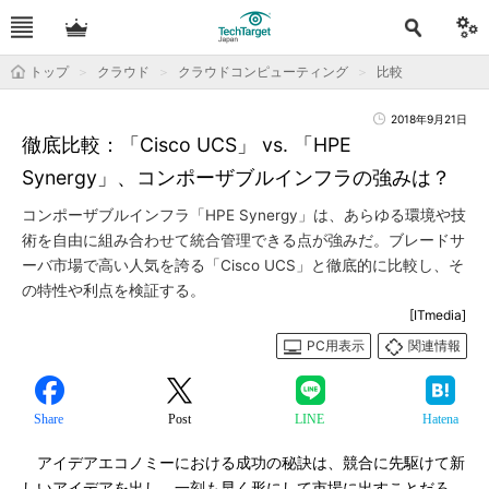
トップ
クラウド
クラウドコンピューティング
比較
2018年9月21日
徹底比較：「Cisco UCS」 vs. 「HPE
Synergy」、コンポーザブルインフラの強みは？
コンポーザブルインフラ「HPE Synergy」は、あらゆる環境や技
術を自由に組み合わせて統合管理できる点が強みだ。ブレードサ
ーバ市場で高い人気を誇る「Cisco UCS」と徹底的に比較し、そ
の特性や利点を検証する。
[ITmedia]
PC用表示
関連情報
Share
Post
LINE
Hatena
アイデアエコノミーにおける成功の秘訣は、競合に先駆けて新
しいアイデアを出し、一刻も早く形にして市場に出すことだろ