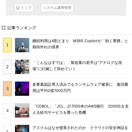
トップ
システム運用管理
記事ランキング
継続利用は4割どまり M365 Copilotが「効く業務」と
期待外れの境界
「こんなはずでは」 製造業の若手は“アナログな現
場”に幻滅して辞めていく
多要素認証導入済みでもランサムウェア被害に 復旧費
用は平均2億7000万円
「COBOL」「JCL」計7000本のAWS移行 2000社を支
える給与サービスを襲った危機
アスクルはなぜ侵害されたのか クラウドの安全神話を