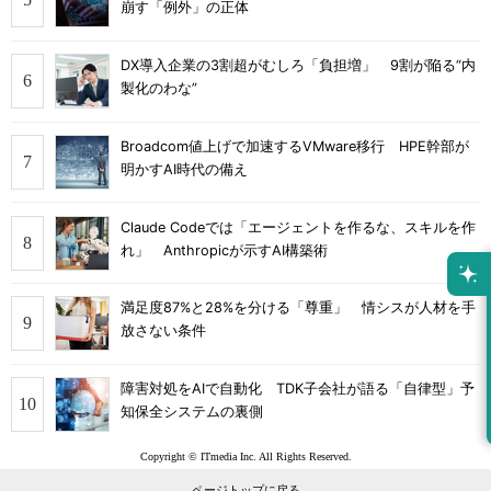
崩す「例外」の正体
DX導入企業の3割超がむしろ「負担増」 9割が陥る“内
製化のわな”
Broadcom値上げで加速するVMware移行 HPE幹部が
明かすAI時代の備え
Claude Codeでは「エージェントを作るな、スキルを作
れ」 Anthropicが示すAI構築術
満足度87%と28%を分ける「尊重」 情シスが人材を手
放さない条件
障害対処をAIで自動化 TDK子会社が語る「自律型」予
知保全システムの裏側
Copyright © ITmedia Inc. All Rights Reserved.
ページトップに戻る