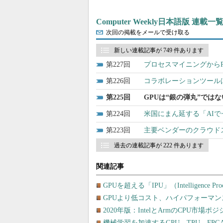
Computer Weekly日本語版 連載一
次回の掲載をメールで受け取る
新しい連載記事が 749 件あります
227
プロセスマイニングからRP
226
コラボレーションツール
225
GPUは“銀の弾丸”ではな
224
米国にまん延する「AI
223
主要ベンダーのクラウドス
過去の連載記事が 222 件あります
関連記事
GPUを超える「IPU」（Intelligence Pr
GPUより低コスト、ハイパフォーマンス
2020年版：IntelとArmのCPU市場
機械学習を加速するGPU、TPU、FPGA