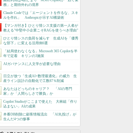
継続利用は4割どまり M365 Copilotが「効く業
務」と期待外れの境界
Claude Codeでは「エージェントを作るな、スキ
ルを作れ」 Anthropicが示すAI構築術
【マンガ付き】ひとり情シス支援の第一人者が
教える”中堅中小企業こそRAGを使うべき理由”
ひとり情シスの負荷を減らす 生成AIを「優秀
な部下」に変える活用例6選
「結局使わなくなる」Microsoft 365 Copilotを半
年で定着 キリンの3施策
AIガバナンスに人文学が必要な理由
日立が放つ「生成AI×数理最適化」の威力 生
産ライン設計の自動化で工数87％削減
あなたはどっちのキャリア？ 「AIの専門
家」か「人間らしさで勝負」か
Copilot Studioがここまで使えた 大林組「作り
込まない」AIの成果
本番DB削除に顧客情報流出 「AI丸投げ」が
生んだ4つの惨事