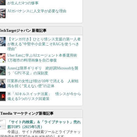
が生んだ4つの惨事
AIガバナンスに人文学が必要な理由
TechTargetジャパン 新着記事
【マンガ付き】ひとり情シス支援の第一人者
が教える”中堅中小企業こそRAGを使うべき
理由”
Uber Eatsに学ぶAIエージェント本番運用術
1万都市の料理画像を自己修復
Azureは限界ギリギリ 絶好調Microsoftを襲
う「GPU不足」の深刻度
IT業界の女性は9割が10年で消える 人材枯
渇を招く“見えない壁”の正体
米「AIキルスイッチ法案」 情シスが今から
備える5つのリスク回避策
ITmedia マーケティング新着記事
「サイト内検索」＆「ライブチャット」売れ
筋TOP5（2025年5月）
今週は、サイト内検索ツールとライブチャッ
国内売れ筋TOP5をそれぞれ紹介します。