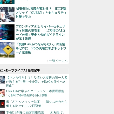
API設計の常識が変わる？ HTTP新
メソッド「QUERY」とセキュリティ
対策を学ぶ
フロンティアAIとサイバーセキュリ
ティ対策の現在地 「17万行のAIコ
ード分析」事例と公的ガイドライン
が示す道筋
「無線LANがつながらない」の苦情
をゼロに 3つの現場に学ぶネットワ
ーク改善術
»
一覧ページへ
エンタープライズAI 新着記事
【マンガ付き】ひとり情シス支援の第一人者
が教える”中堅中小企業こそRAGを使うべき
理由”
Uber Eatsに学ぶAIエージェント本番運用術
1万都市の料理画像を自己修復
米「AIキルスイッチ法案」 情シスが今から
備える5つのリスク回避策
本番DB削除に顧客情報流出 「AI丸投げ」