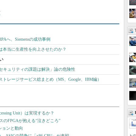
覧
Aへ、Siemensの成功事例
は本当に生産性を向上させたのか？
い
でセキュリティの課題は解決」論の危険性
トレージサービス総まとめ（MS、Google、IBM編）
ocessing Unit）は実現するか？
のFPGAが抱える“泣きどころ”
ポジションと動向
、ASICの競争に「x86 CPU」が参戦
トの