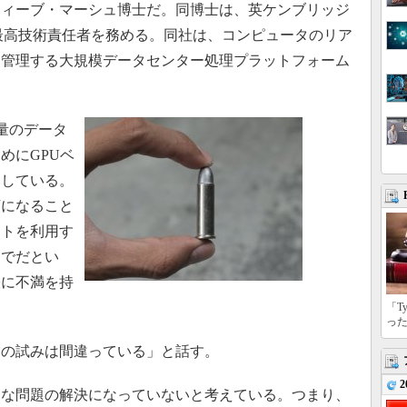
ィーブ・マーシュ博士だ。同博士は、英ケンブリッジ
者兼最高技術責任者を務める。同社は、コンピュータのリア
を管理する大規模データセンター処理プラットフォーム
量のデータ
めにGPUベ
用している。
額になること
ントを利用す
までだとい
張に不満を持
「T
っ
の試みは間違っている」と話す。
2
な問題の解決になっていないと考えている。つまり、