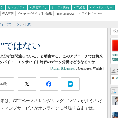
フラ
セキュリティ
業務アプリ
システム開発
IT経営
インダストリー
導入事例
Computer Weekly日本語版
ホワイトペーパー
TechTarget.AI
AI
経営とIT
医療IT
中堅・中小企業とIT
教育IT
ディープラーニング
比較
丸”ではない
80
ータ分析は間違っている」と明言する。このアプローチでは将来
題
タバイト、エクサバイト時代のデータ分析はどうなるのか。
[
Adrian Bridgwater
，
Computer Weekly
]
ル通知
来は、GPUベースのレンダリングエンジンが担うのだ
ーティングサービスがオンラインに登場するまでは。