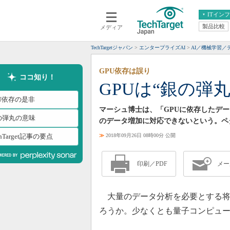
ITイン
製品比較
メディア
クラウド
エンタープライズ
ERP
仮想化
TechTargetジャパン
エンタープライズAI
AI／機械学習／
データ分析
サーバ＆ストレージ
GPU依存は誤り
CX
スマートモバイル
ココ知り！
GPUは“銀の弾
情報系システム
ネットワーク
PU依存の是非
システム運用管理
マーシュ博士は、「GPUに依存したデ
の弾丸の意味
のデータ増加に対応できないという。ペ
chTarget記事の要点
≫
2018年09月26日 08時00分 公開
印刷／PDF
メー
大量のデータ分析を必要とする将
ろうか。少なくとも量子コンピュ