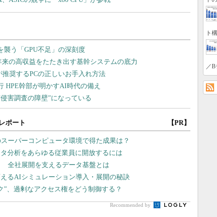
ト構
／B
レポート
【PR】
のスーパーコンピュータ環境で得た成果は？
ータ分析をあらゆる従業員に開放するには
？ 全社展開を支えるデータ基盤とは
えるAIシミュレーション導入・展開の秘訣
スク”、過剰なアクセス権をどう制御する？
Recommended by