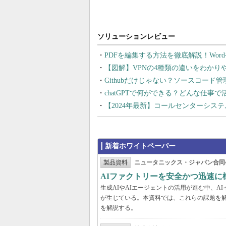
PDFを編集する方法を徹底解説！Wor
【図解】VPNの4種類の違いをわか
Githubだけじゃない？ソースコード
chatGPTで何ができる？どんな仕事
【2024年最新】コールセンターシス
新着ホワイトペーパー
製品資料
ニュータニックス・ジャパン合同
AIファクトリーを安全かつ迅速に
生成AIやAIエージェントの活用が進む中、
が生じている。本資料では、これらの課題を解
を解説する。