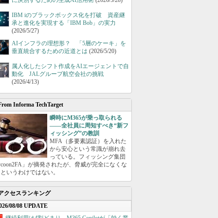
に決別するための生成AI活用術
(2026/5/28)
IBM iのブラックボックス化を打破 資産継
承と進化を実現する「IBM Bob」の実力
(2026/5/27)
AIインフラの理想形？ 「5層のケーキ」を
垂直統合するための近道とは
(2026/5/20)
属人化したシフト作成をAIエージェントで自
動化 JALグループ航空会社の挑戦
(2026/4/13)
From Informa TechTarget
瞬時にM365が乗っ取られる
――全社員に周知すべき“新フ
ィッシング”の教訓
MFA（多要素認証）を入れた
から安心という常識が崩れ去
っている。フィッシング集団
ycoon2FA」が摘発されたが、脅威が完全になくな
たというわけではない。
アクセスランキング
026/08/08 UPDATE