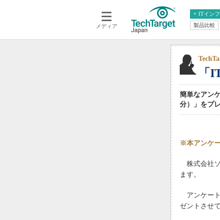
ITイン
製品比較
メディア
クラウド
エンタープライズ
ERP
仮想化
データ分析
サーバ＆ストレージ
Tec
「
CX
スマートモバイル
情報系システム
ネットワーク
簡単なアンケ
システム運用管理
分）」をプ
※本アンケ
株式会社ソ
ます。
アンケートに
ゼントさせ