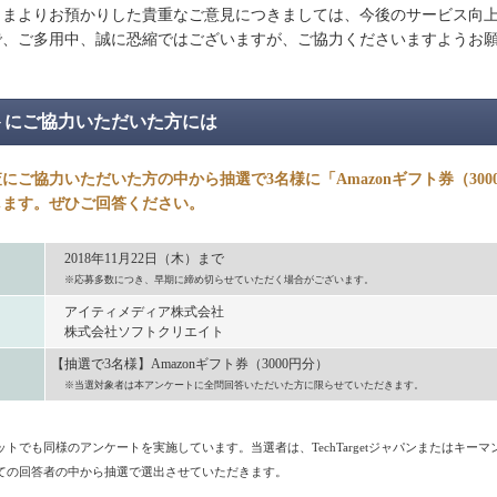
まよりお預かりした貴重なご意見につきましては、今後のサービス向
で、ご多用中、誠に恐縮ではございますが、ご協力くださいますようお
トにご協力いただいた方には
にご協力いただいた方の中から抽選で3名様に「Amazonギフト券（300
します。ぜひご回答ください。
2018年11月22日（木）まで
※応募多数につき、早期に締め切らせていただく場合がございます。
アイティメディア株式会社
株式会社ソフトクリエイト
【抽選で3名様】Amazonギフト券（3000円分）
※当選対象者は本アンケートに全問回答いただいた方に限らせていただきます。
トでも同様のアンケートを実施しています。当選者は、TechTargetジャパンまたはキー
ての回答者の中から抽選で選出させていただきます。