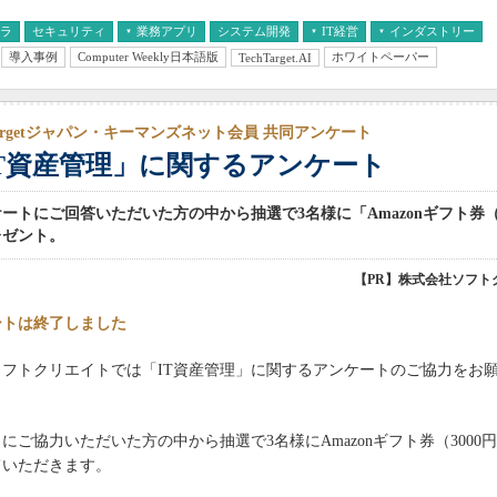
フラ
セキュリティ
業務アプリ
システム開発
IT経営
インダストリー
導入事例
Computer Weekly日本語版
ホワイトペーパー
TechTarget.AI
AI
経営とIT
医療IT
中堅・中小企業とIT
教育IT
hTargetジャパン・キーマンズネット会員 共同アンケート
IT資産管理」に関するアンケート
ートにご回答いただいた方の中から抽選で3名様に「Amazonギフト券（3
レゼント。
【PR】株式会社ソフト
ートは終了しました
フトクリエイトでは「IT資産管理」に関するアンケートのご協力をお
ご協力いただいた方の中から抽選で3名様にAmazonギフト券（3000
ていただきます。