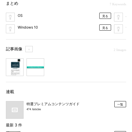
まとめ
7 Keywords
OS
App
見る
Windows 10
Goo
見る
記事画像
＋
2 Images
1
2
連載
特選プレミアムコンテンツガイド
一覧
474 Articles
最新 3 件