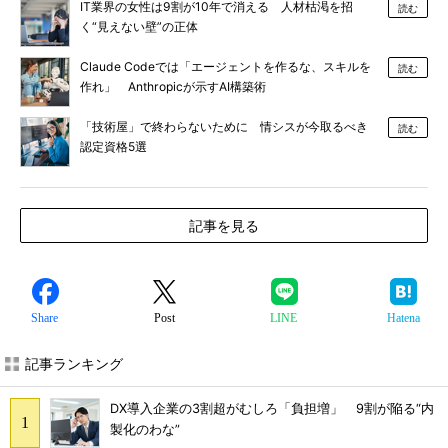
IT業界の女性は9割が10年で消える 人材枯渇を招
読む
く“見えない壁”の正体
Claude Codeでは「エージェントを作るな、スキルを
読む
作れ」 Anthropicが示すAI構築術
「技術屋」で終わらないために 情シスが今取るべき
読む
認定資格5選
記事を見る
Share
Post
LINE
Hatena
記事ランキング
DX導入企業の3割超がむしろ「負担増」 9割が陥る“内
製化のわな”