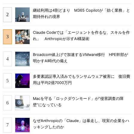
継続利用は4割どまり M365 Copilotが「効く業務」と
期待外れの境界
Claude Codeでは「エージェントを作るな、スキルを作
れ」 Anthropicが示すAI構築術
Broadcom値上げで加速するVMware移行 HPE幹部が
明かすAI時代の備え
多要素認証導入済みでもランサムウェア被害に 復旧費
用は平均2億7000万円
Macを守る「ロックダウンモード」が“侵害調査の障
壁”になっている
なぜAnthropicの「Claude」は暴走し、現実の企業をハ
ッキングしたのか