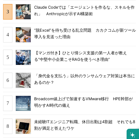
Claude Codeでは「エージェントを作るな、スキルを作
れ」 Anthropicが示すAI構築術
“脱Excel”を待ち受ける乱立問題 カカクコムが新ツール
導入を見送った理由
【マンガ付き】ひとり情シス支援の第一人者が教え
る”中堅中小企業こそRAGを使うべき理由”
「身代金を支払う」以外のランサムウェア対策は本当に
あるのか？
Broadcom値上げで加速するVMware移行 HPE幹部が
明かすAI時代の備え
未経験ITエンジニア転職、休日出勤は4割超 それでも8
割が満足と答えたワケ