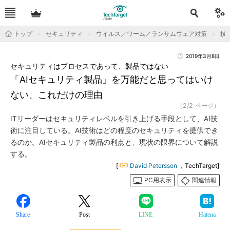
トップ
セキュリティ
ウイルス／ワーム／ランサムウェア対策
技
2019年3月8日
セキュリティはプロセスであって、製品ではない
「AIセキュリティ製品」を万能だと思ってはいけ
ない、これだけの理由
（2/2 ページ）
ITリーダーはセキュリティレベルを引き上げる手段として、AI技
術に注目している。AI技術はどの程度のセキュリティを提供でき
るのか。AIセキュリティ製品の利点と、現状の限界について解説
する。
[
David Petersson
，TechTarget]
PC用表示
関連情報
Share
Post
LINE
Hatena