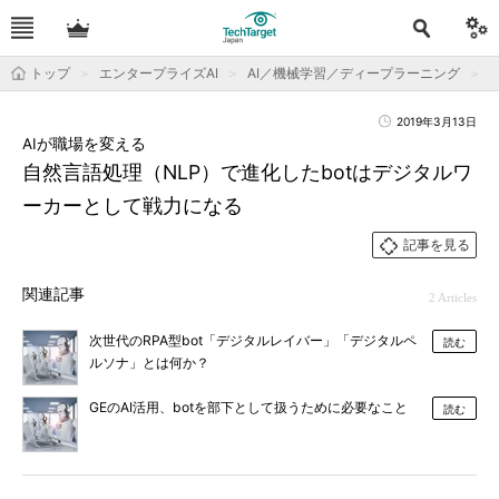
トップ
エンタープライズAI
AI／機械学習／ディープラーニング
2019年3月13日
AIが職場を変える
自然言語処理（NLP）で進化したbotはデジタルワ
ーカーとして戦力になる
記事を見る
関連記事
2 Articles
次世代のRPA型bot「デジタルレイバー」「デジタルペ
読む
ルソナ」とは何か？
GEのAI活用、botを部下として扱うために必要なこと
読む