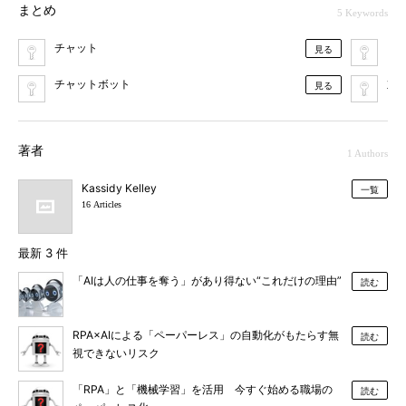
まとめ
5 Keywords
チャット
自
見る
チャットボット
対
見る
著者
1 Authors
Kassidy Kelley
一覧
16 Articles
最新 3 件
「AIは人の仕事を奪う」があり得ない“これだけの理由”
読む
RPA×AIによる「ペーパーレス」の自動化がもたらす無
読む
視できないリスク
「RPA」と「機械学習」を活用 今すぐ始める職場の
読む