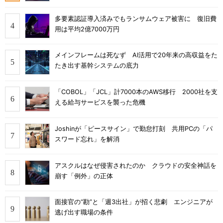
多要素認証導入済みでもランサムウェア被害に 復旧費
用は平均2億7000万円
メインフレームは死なず AI活用で20年来の高収益をた
たき出す基幹システムの底力
「COBOL」「JCL」計7000本のAWS移行 2000社を支
える給与サービスを襲った危機
Joshinが「ピースサイン」で勤怠打刻 共用PCの「パ
スワード忘れ」を解消
アスクルはなぜ侵害されたのか クラウドの安全神話を
崩す「例外」の正体
面接官の“勘”と「週3出社」が招く悲劇 エンジニアが
逃げ出す職場の条件