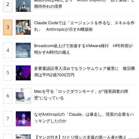
期待外れの境界
Claude Codeでは「エージェントを作るな、スキルを作
れ」 Anthropicが示すAI構築術
Broadcom値上げで加速するVMware移行 HPE幹部が
明かすAI時代の備え
多要素認証導入済みでもランサムウェア被害に 復旧費
用は平均2億7000万円
Macを守る「ロックダウンモード」が“侵害調査の障
壁”になっている
なぜAnthropicの「Claude」は暴走し、現実の企業をハ
ッキングしたのか
【マンガ付き】ひとり情シス支援の第一人者が教え