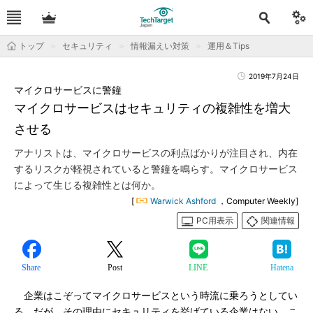
トップ
セキュリティ
情報漏えい対策
運用＆Tips
2019年7月24日
マイクロサービスに警鐘
マイクロサービスはセキュリティの複雑性を増大
させる
アナリストは、マイクロサービスの利点ばかりが注目され、内在
するリスクが軽視されていると警鐘を鳴らす。マイクロサービス
によって生じる複雑性とは何か。
[
Warwick Ashford
，Computer Weekly]
PC用表示
関連情報
Share
Post
LINE
Hatena
企業はこぞってマイクロサービスという時流に乗ろうとしてい
る。だが、その理由にセキュリティを挙げている企業はない。こ