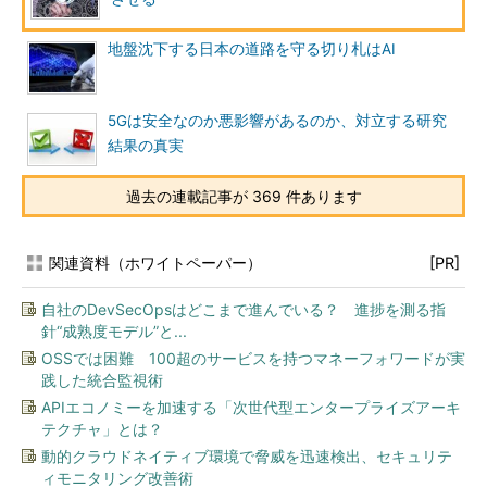
地盤沈下する日本の道路を守る切り札はAI
5Gは安全なのか悪影響があるのか、対立する研究
結果の真実
過去の連載記事が 369 件あります
関連資料（ホワイトペーパー）
[PR]
自社のDevSecOpsはどこまで進んでいる？ 進捗を測る指
針“成熟度モデル”と...
OSSでは困難 100超のサービスを持つマネーフォワードが実
践した統合監視術
APIエコノミーを加速する「次世代型エンタープライズアーキ
テクチャ」とは？
動的クラウドネイティブ環境で脅威を迅速検出、セキュリテ
ィモニタリング改善術